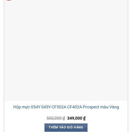
Hộp mực 054Y 045Y CF502A CF402A Prospect màu Vàng
Giá
Giá
500,000
₫
349,000
₫
gốc
hiện
là:
tại
THÊM VÀO GIỎ HÀNG
500,000 ₫.
là: