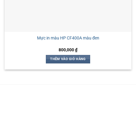
Mực in màu HP CF400A màu đen
800,000
₫
THÊM VÀO GIỎ HÀNG