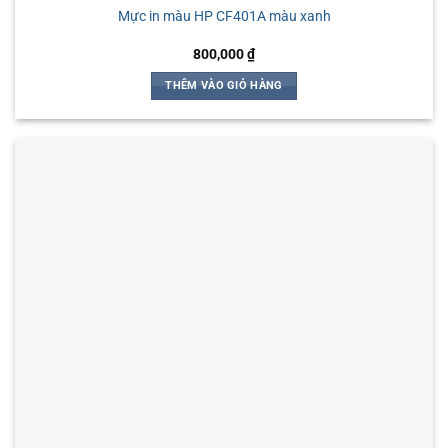
Mực in màu HP CF401A màu xanh
800,000
₫
THÊM VÀO GIỎ HÀNG