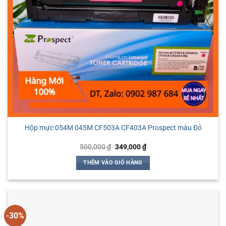
Hộp mực 054M 045M CF503A CF403A Prospect màu Đỏ
Giá
Giá
500,000
₫
349,000
₫
gốc
hiện
là:
tại
THÊM VÀO GIỎ HÀNG
500,000 ₫.
là:
349,000 ₫.
-30%