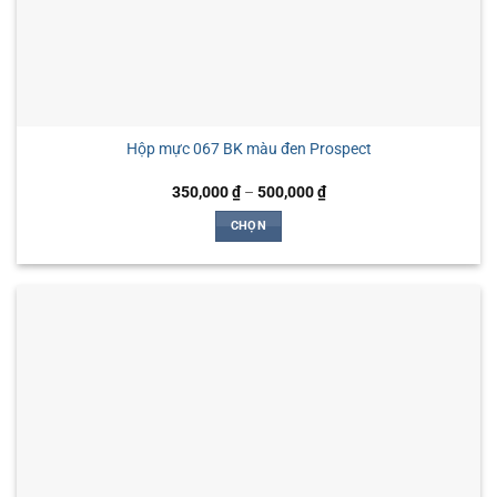
Hộp mực 067 BK màu đen Prospect
Khoảng
350,000
₫
–
500,000
₫
giá:
từ
CHỌN
350,000 ₫
đến
Sản
500,000 ₫
phẩm
này
có
nhiều
biến
thể.
Các
tùy
chọn
có