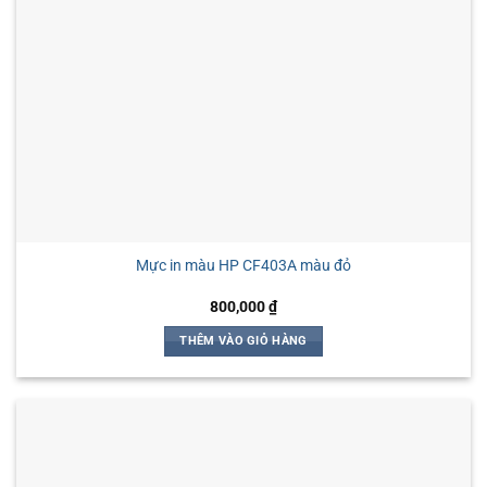
thể
được
chọn
trên
trang
sản
phẩm
Mực in màu HP CF403A màu đỏ
800,000
₫
THÊM VÀO GIỎ HÀNG