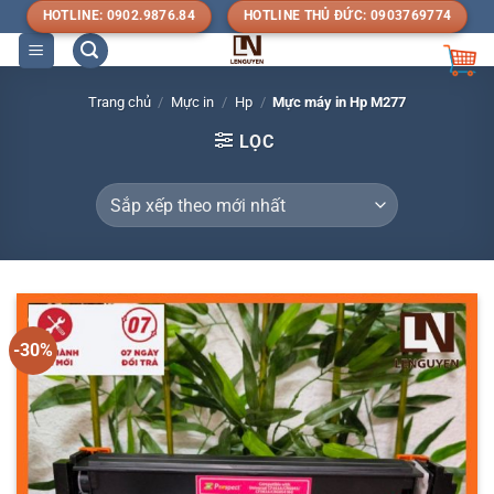
Bỏ
HOTLINE: 0902.9876.84
HOTLINE THỦ ĐỨC: 0903769774
qua
nội
dung
Trang chủ
/
Mực in
/
Hp
/
Mực máy in Hp M277
LỌC
-30%