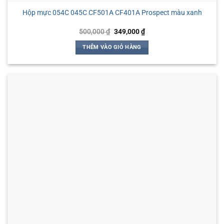
Hộp mực 054C 045C CF501A CF401A Prospect màu xanh
Giá
Giá
500,000
₫
349,000
₫
gốc
hiện
là:
tại
THÊM VÀO GIỎ HÀNG
500,000 ₫.
là:
349,000 ₫.