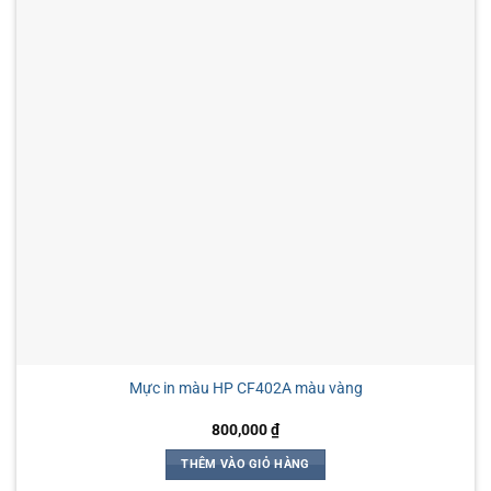
Mực in màu HP CF402A màu vàng
800,000
₫
THÊM VÀO GIỎ HÀNG