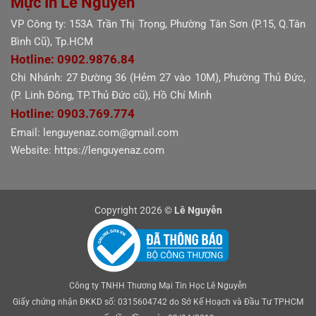
Mực In Lê Nguyễn
VP Công ty: 153A Trần Thị Trọng, Phường Tân Sơn (P.15, Q.Tân
Bình Cũ), Tp.HCM
Hotline: 0902.9876.84
Chi Nhánh: 27 Đường 36 (Hẻm 27 vào 10M), Phường Thủ Đức,
(P. Linh Đông, TP.Thủ Đức cũ), Hồ Chí Minh
Hotline: 0903.769.774
Email: lenguyenaz.com@gmail.com
Website: https://lenguyenaz.com
Copyright 2026 ©
Lê Nguyễn
Công ty TNHH Thương Mại Tin Học Lê Nguyễn
Giấy chứng nhận ĐKKD số: 0315604742 do Sở Kế Hoạch và Đầu Tư TPHCM