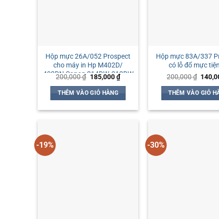
Hộp mực 26A/052 Prospect
Hộp mực 83A/337 P
cho máy in Hp M402D/
có lỗ đổ mực tiện
402DN Canon 214DW, 212DW
Giá
Giá
Giá
200,000
₫
185,000
₫
200,000
₫
140,
gốc
hiện
gốc
là:
tại
là:
THÊM VÀO GIỎ HÀNG
THÊM VÀO GIỎ H
200,000 ₫.
là:
200,0
185,000 ₫.
-19%
-30%