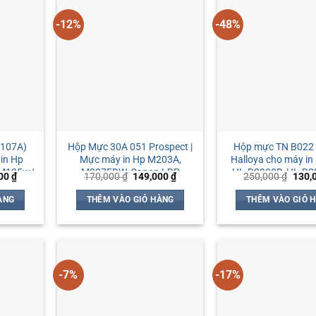
-12%
-48%
1107A)
Hộp Mực 30A 051 Prospect |
Hộp mực TN B022 
in Hp
Mực máy in Hp M203A,
Halloya cho máy in
 M135w/
M227FDW, Canon LBP
HL-B2000D, HL-B2
Giá
Giá
Giá
Giá
000
₫
170,000
₫
149,000
₫
250,000
₫
130,
161dn/ 162dw/ MF264dw/
DCP-B7535DW, 
hiện
gốc
hiện
gốc
tại
là:
tại
là:
269dw
B7715DW
ÀNG
THÊM VÀO GIỎ HÀNG
THÊM VÀO GIỎ 
00 ₫.
là:
170,000 ₫.
là:
250,0
229,000 ₫.
149,000 ₫.
-7%
-17%