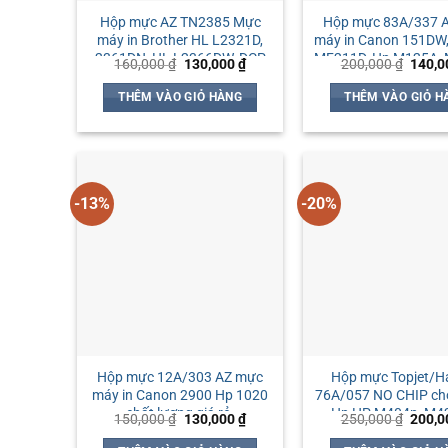
Hộp mực AZ TN2385 Mực
Hộp mực 83A/337 
máy in Brother HL L2321D,
máy in Canon 151DW
2361DN, HL L2366DW, DCP
MF211D, Hp M125A,
Giá
Giá
Giá
160,000
₫
130,000
₫
200,000
₫
140,
L2520D, MFC-L2701D, MFC-
gốc
hiện
gốc
là:
tại
là:
L2701DW
THÊM VÀO GIỎ HÀNG
THÊM VÀO GIỎ H
160,000 ₫.
là:
200,0
130,000 ₫.
-13%
-20%
Hộp mực 12A/303 AZ mực
Hộp mực Topjet/Ha
máy in Canon 2900 Hp 1020
76A/057 NO CHIP ch
chất lượng giá rẻ.
Hp HP M404n, M
Giá
Giá
Giá
150,000
₫
130,000
₫
250,000
₫
200,
Canon LBP 223dw/
gốc
hiện
gốc
là:
tại
là: