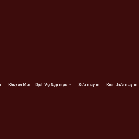
u
Khuyến Mãi
Dịch Vụ Nạp mực
Sửa máy in
Kiến thức máy in