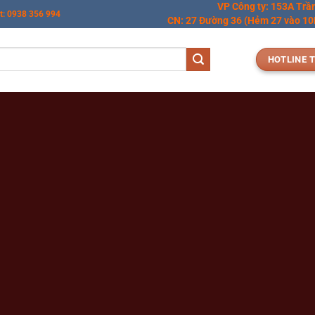
VP Công ty: 153A Trầ
t: 0938 356 994
CN: 27 Đường 36 (Hẻm 27 vào 10M
HOTLINE T