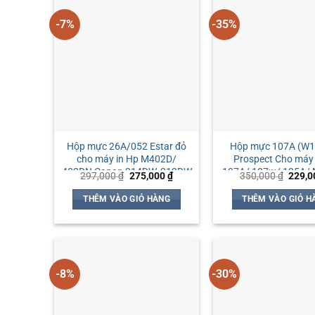
-7%
-35%
Hộp mực 26A/052 Estar đỏ
Hộp mực 107A (W
cho máy in Hp M402D/
Prospect Cho máy 
402DN Canon 214DW, 212DW
107A/ 107w/ 135A/
Giá
Giá
Giá
297,000
₫
275,000
₫
350,000
₫
229,
137fnw
gốc
hiện
gốc
là:
tại
là:
THÊM VÀO GIỎ HÀNG
THÊM VÀO GIỎ H
297,000 ₫.
là:
350,0
275,000 ₫.
-8%
-30%