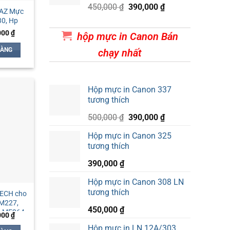
450,000 ₫.
Giá
Giá
450,000
₫
390,000
₫
 AZ Mực
gốc
hiện
30, Hp
là:
tại
Giá
000
₫
hộp mực in Canon Bán
450,000 ₫.
là:
hiện
tại
390,000 ₫.
HÀNG
chạy nhất
00 ₫.
là:
140,000 ₫.
Hộp mực in Canon 337
tương thích
Giá
Giá
500,000
₫
390,000
₫
gốc
hiện
Hộp mực in Canon 325
là:
tại
tương thích
500,000 ₫.
là:
390,000 ₫.
390,000
₫
Hộp mực in Canon 308 LN
tương thích
TECH cho
 M227,
450,000
₫
, MF264,
Giá
000
₫
hiện
Hộp mực in LN 12A/303
tại