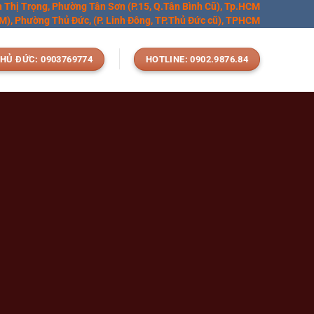
n Thị Trọng, Phường Tân Sơn (P.15, Q.Tân Bình Cũ), Tp.HCM
), Phường Thủ Đức, (P. Linh Đông, TP.Thủ Đức cũ), TPHCM
HỦ ĐỨC: 0903769774
HOTLINE: 0902.9876.84