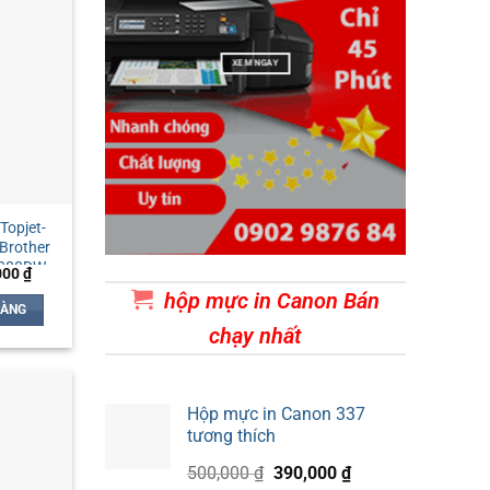
XEM NGAY
Topjet-
 Brother
080DW,
Giá
000
₫
MFC-
hiện
hộp mực in Canon Bán
tại
HÀNG
00 ₫.
là:
chạy nhất
130,000 ₫.
Hộp mực in Canon 337
tương thích
Giá
Giá
500,000
₫
390,000
₫