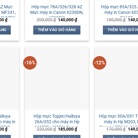
AZ Mực
Hộp mực 78A/326/328 AZ
Hộp mực 85A/325
, MF241,
Mực máy in Canon 6230DN,
máy in Canon 60
 M127FN
6230DW
P1102
Giá
Giá
Giá
Giá
000
₫
200,000
₫
140,000
₫
150,000
₫
140,
hiện
gốc
hiện
gốc
tại
là:
tại
là:
ÀNG
THÊM VÀO GIỎ HÀNG
THÊM VÀO GIỎ 
00 ₫.
là:
200,000 ₫.
là:
150,0
140,000 ₫.
140,000 ₫.
-16%
-12%
lloya
Hộp mực Topjet/Halloya
Hộp mực 30A/051 
o máy in
26A/052 cho máy in Hp
máy in Hp M203,
428DW
M402D/ 402DN Canon
Canon LBP161, 162
Giá
Giá
Giá
Giá
000
₫
220,000
₫
185,000
₫
170,000
₫
149,
 226dw
214DW, 212DW
MF269dw
hiện
gốc
hiện
gốc
tại
là:
tại
là: