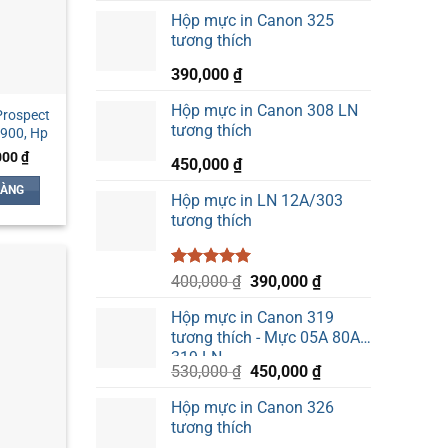
gốc
hiện
Hộp mực in Canon 325
là:
tại
tương thích
500,000 ₫.
là:
390,000 ₫.
390,000
₫
Hộp mực in Canon 308 LN
rospect
tương thích
2900, Hp
Giá
000
₫
450,000
₫
hiện
tại
HÀNG
00 ₫.
là:
Hộp mực in LN 12A/303
125,000 ₫.
tương thích
5.00
1
trên 5
Giá
Giá
400,000
₫
390,000
₫
dựa trên
gốc
hiện
đánh giá
Hộp mực in Canon 319
là:
tại
tương thích - Mực 05A 80A
400,000 ₫.
là:
319 LN
390,000 ₫.
Giá
Giá
530,000
₫
450,000
₫
gốc
hiện
Hộp mực in Canon 326
là:
tại
tương thích
530,000 ₫.
là: