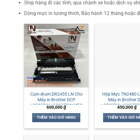
Ship hàng đi các tỉnh, qua chành xe hoặc dịch vụ shi
Dòng mực in tương thích, Bảo hành 12 tháng hoặc đ
Cụm drum DR2455 LN Cho
Hộp Mực TN2480 
Máy in Brother DCP
Máy in Brother 
L2535DW, Hl 2375DW MFC
L2535DW, Hl 2375
600,000
₫
450,000
₫
L2715DW L2750DW
L2715DW L275
L2710DW
L2710DW
THÊM VÀO GIỎ HÀNG
THÊM VÀO GIỎ H