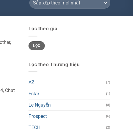
Lọc theo giá
ther,
Giá
Giá
LỌC
tối
tối
thiểu
đa
Lọc theo Thương hiệu
AZ
(7)
84
, Chat
Estar
(1)
Lê Nguyễn
(8)
Prospect
(6)
TECH
(2)