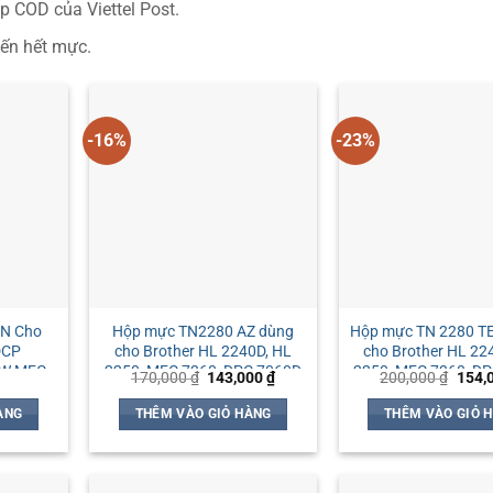
p COD của Viettel Post.
ến hết mực.
-16%
-23%
LN Cho
Hộp mực TN2280 AZ dùng
Hộp mực TN 2280 T
DCP
cho Brother HL 2240D, HL
cho Brother HL 22
DW MFC
2250, MFC 7360, DPC 7060D
2250, MFC 7360, D
Giá
Giá
Giá
170,000
₫
143,000
₫
200,000
₫
154,
0DW
gốc
hiện
gốc
là:
tại
là:
ÀNG
THÊM VÀO GIỎ HÀNG
THÊM VÀO GIỎ 
170,000 ₫.
là:
200,0
143,000 ₫.