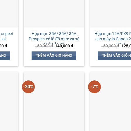
rospect
Hộp mực 35A/ 85A/ 36A
Hộp mực 12A/FX9 P
 lợi
Prospect có lỗ đổ mực và xả
cho máy in Canon 
thải tiện lợi
1020
Giá
Giá
Giá
Giá
000
₫
150,000
₫
140,000
₫
150,000
₫
125,
hiện
gốc
hiện
gốc
tại
là:
tại
là:
ÀNG
THÊM VÀO GIỎ HÀNG
THÊM VÀO GIỎ 
00 ₫.
là:
150,000 ₫.
là:
150,0
140,000 ₫.
140,000 ₫.
-30%
-7%