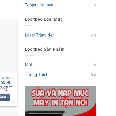
Topjet - Halloya
(6)
Lọc theo Loại Mực
Laser Trắng đen
(27)
Lọc theo Sản Phẩm
Mới
(6)
Tương Thích
(30)
ECH dùng
40D, HL
PC 7060D
Giá
000
₫
hiện
tại
HÀNG
00 ₫.
là:
154,000 ₫.