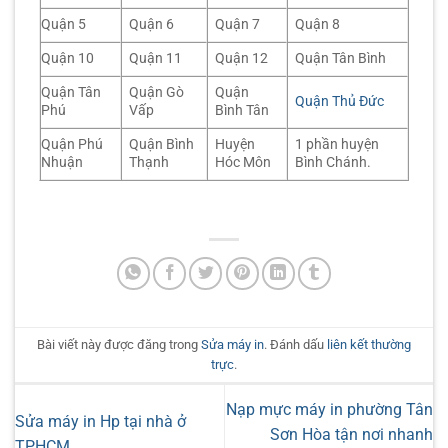
Quận 5
Quận 6
Quận 7
Quận 8
Quận 10
Quận 11
Quận 12
Quận Tân Bình
Quận Tân
Quận Gò
Quận
Quận Thủ Đức
Phú
Vấp
Bình Tân
Quận Phú
Quận Bình
Huyện
1 phần huyện
Nhuận
Thạnh
Hóc Môn
Bình Chánh.
Bài viết này được đăng trong
Sửa máy in
. Đánh dấu
liên kết thường
trực
.
Nạp mực máy in phường Tân
Sửa máy in Hp tại nhà ở
Sơn Hòa tận nơi nhanh
TPHCM