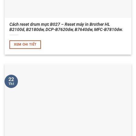
Cách reset drum mực B027 – Reset máy in Brother HL
B2100d, B2180dw, DCP-B7620dw, B7640dw, MFC-B7810dw.
XEM CHI TIẾT
22
Th1