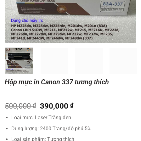
Hộp mực in Canon 337 tương thích
Giá
Giá
500,000
₫
390,000
₫
gốc
hiện
Loại mực: Laser Trắng đen
là:
tại
500,000 ₫.
là:
Dung lượng: 2400 Trang/độ phủ 5%
390,000 ₫.
Loại sản phẩm: Tương thích