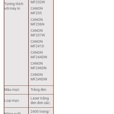
MF232W
Tương thích
với máy in
CANON
MF235
CANON
MF236N
CANON
MF237W
CANON
MF241D
CANON
MF244DW
CANON
MF246DN
CANON
MF249DW
Màu mực
Trắng đen
Laser trắng
Loại mực
đen đơn sắc.
2400 trang/
Năng suất