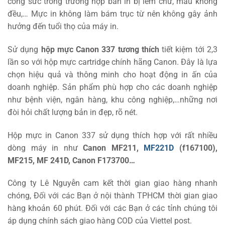
công sức trong trường hợp bản in bị lem chữ, màu không
đều,… Mực in không làm bám trục từ nên không gây ảnh
hưởng đến tuổi thọ của máy in.
Sử dụng
hộp mực Canon 337 tương thích
tiết kiệm tới 2,3
lần so với hộp mực cartridge chính hãng Canon. Đây là lựa
chọn hiệu quả và thông minh cho hoạt động in ấn của
doanh nghiệp. Sản phẩm phù hợp cho các doanh nghiệp
như bệnh viện, ngân hàng, khu công nghiệp,…những nơi
đòi hỏi chất lượng bản in đẹp, rõ nét.
Hộp mực in Canon 337 sử dụng thích hợp với rất nhiều
dòng máy in như
Canon MF211,
MF221D
(f167100),
MF215, MF 241D, Canon F173700…
Công ty Lê Nguyễn cam kết thời gian giao hàng nhanh
chóng, Đối với các Bạn ở nội thành TPHCM thời gian giao
hàng khoản 60 phút. Đối với các Bạn ở các tỉnh chúng tôi
áp dụng chính sách giao hàng COD của Viettel post.