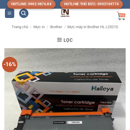
Bỏ
HOTLINE: 0902.9876.84
HOTLINE THỦ ĐỨC: 0903769774
qua
nội
dung
Trang chủ
/
Mực in
/
Brother
/
Mực máy in Brother HL L2321D
LỌC
-16%