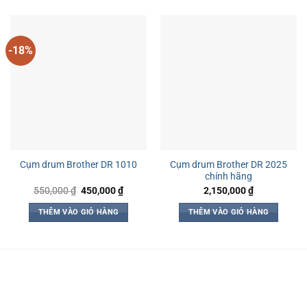
-18%
Cụm drum Brother DR 2025
Cụm drum Brother DR 1010
chính hãng
Giá
Giá
550,000
₫
450,000
₫
2,150,000
₫
gốc
hiện
là:
tại
THÊM VÀO GIỎ HÀNG
THÊM VÀO GIỎ HÀNG
550,000 ₫.
là:
450,000 ₫.