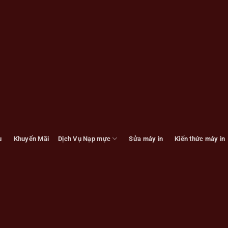
u
Khuyến Mãi
Dịch Vụ Nạp mực
Sửa máy in
Kiến thức máy in