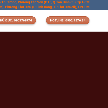
n Thị Trọng, Phường Tân Sơn (P.15, Q.Tân Bình Cũ), Tp.HCM
), Phường Thủ Đức, (P. Linh Đông, TP.Thủ Đức cũ), TPHCM
HỦ ĐỨC: 0903769774
HOTLINE: 0902.9876.84