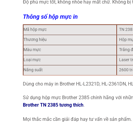
Độ phủ mực tốt, không nhòe hay mất chữ. Không bị tắ
Thông số hộp mực in
Mã hộp mực
TN 238
Thương hiệu
Hộp mự
Màu mực
Trắng 
Loại mực
Laser t
Năng suất
2600 tr
Dùng cho máy in Brother HL-L2321D, HL-2361DN,
Sử dụng hộp mực Brother 2385 chính hãng với những
Brother TN 2385 tương thích
.
Mọi thắc mắc cần giải đáp hay tư vấn về sản phẩm. 