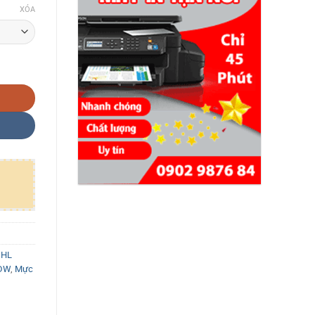
XÓA
 HL
6DW
,
Mực