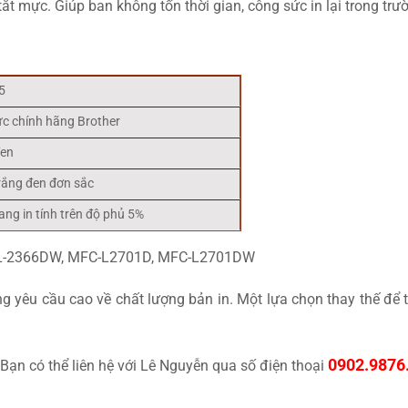
t mực. Giúp ban không tốn thời gian, công sức in lại trong trườ
5
c chính hãng Brother
đen
rắng đen đơn sắc
ang in tính trên độ phủ 5%
 HL-2366DW, MFC-L2701D, MFC-L2701DW
 yêu cầu cao về chất lượng bản in. Một lựa chọn thay thế để 
0902.9876
Bạn có thể liên hệ với Lê Nguyễn qua số điện thoại