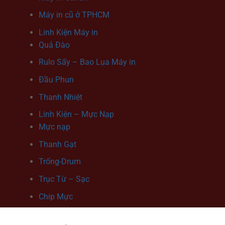
Máy in cũ ở TPHCM
Linh Kiện Máy in
Quả Đào
Rulo Sấy – Bao Lụa Máy in
Đầu Phun
Thanh Nhiệt
Linh Kiện – Mực Nạp
Mực nạp
Thanh Gạt
Trống-Drum
Trục Từ – Sạc
Chip Mực