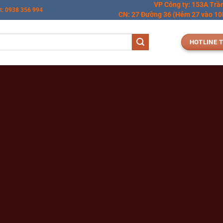
VP Công ty: 153A Trầ
t: 0938 356 994
CN: 27 Đường 36 (Hẻm 27 vào 10M
HOTLINE T