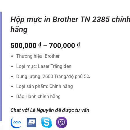
Hộp mực in Brother TN 2385 chín
hãng
Khoảng
500,000
₫
–
700,000
₫
giá:
Thương hiệu: Brother
từ
500,000 ₫
Loại mực: Laser Trắng đen
đến
Dung lượng: 2600 Trang/độ phủ 5%
700,000 ₫
Loại sản phẩm: Chính hãng
Bảo Hành chính hãng
Chat với Lê Nguyễn để được tư vấn