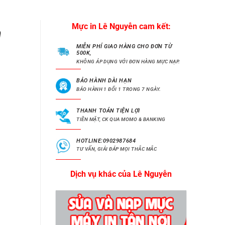
Mực in Lê Nguyễn cam kết:
h
MIỄN PHÍ GIAO HÀNG CHO ĐƠN TỪ
500K,
KHÔNG ÁP DỤNG VỚI ĐƠN HÀNG MỰC NẠP.
BẢO HÀNH DÀI HẠN
BẢO HÀNH 1 ĐỔI 1 TRONG 7 NGÀY.
THANH TOÁN TIỆN LỢI
TIỀN MẶT, CK QUA MOMO & BANKING
HOTLINE:0902987684
TƯ VẤN, GIẢI ĐÁP MỌI THẮC MẮC
Dịch vụ khác của Lê Nguyễn