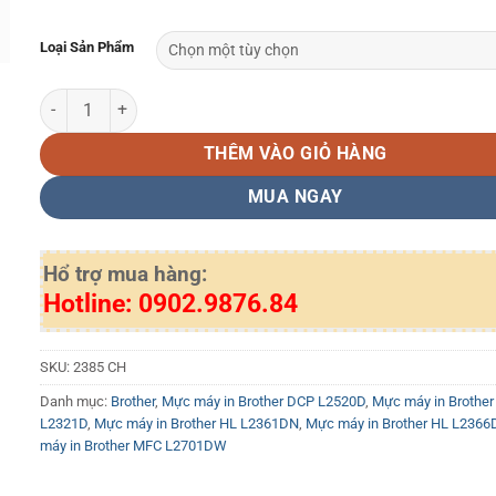
Loại Sản Phẩm
Hộp mực in Brother TN 2385 chính hãng số lượng
THÊM VÀO GIỎ HÀNG
MUA NGAY
Hổ trợ mua hàng:
Hotline: 0902.9876.84
SKU:
2385 CH
Danh mục:
Brother
,
Mực máy in Brother DCP L2520D
,
Mực máy in Brother
L2321D
,
Mực máy in Brother HL L2361DN
,
Mực máy in Brother HL L236
máy in Brother MFC L2701DW