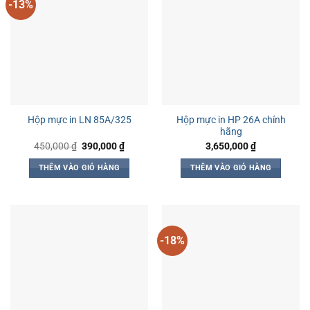
-13%
Hộp mực in HP 26A chính
Hộp mực in LN 85A/325
hãng
Giá
Giá
450,000
₫
390,000
₫
3,650,000
₫
gốc
hiện
là:
tại
THÊM VÀO GIỎ HÀNG
THÊM VÀO GIỎ HÀNG
450,000 ₫.
là:
390,000 ₫.
-18%