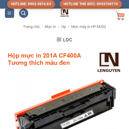
Bỏ
HOTLINE: 0902.9876.84
HOTLINE THỦ ĐỨC: 0903769774
qua
nội
dung
Trang chủ
/
Mực in
/
Hp
/
Mực máy in HP M252
LỌC