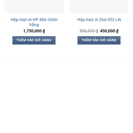
Hộp mực in HP 48A chính
Hộp mực in 26A 052 LN
hãng
Giá
Giá
1,750,000
₫
550,000
₫
450,000
₫
gốc
hiện
là:
tại
THÊM VÀO GIỎ HÀNG
THÊM VÀO GIỎ HÀNG
550,000 ₫.
là:
450,000