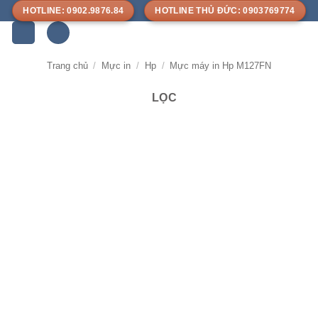
Bỏ
HOTLINE: 0902.9876.84
HOTLINE THỦ ĐỨC: 0903769774
qua
nội
dung
Trang chủ
/
Mực in
/
Hp
/
Mực máy in Hp M127FN
LỌC