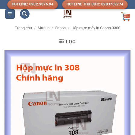
Bỏ
HOTLINE: 0902.9876.84
HOTLINE THỦ ĐỨC: 0903769774
qua
nội
dung
Trang chủ
/
Mực in
/
Canon
/
Hộp mực máy in Canon 3300
LỌC