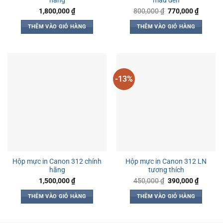
hãng
màu đen
Giá
Giá
1,800,000
₫
800,000
₫
770,000
₫
gốc
hiện
là:
tại
THÊM VÀO GIỎ HÀNG
THÊM VÀO GIỎ HÀNG
800,000 ₫.
là:
770,000
-13%
Hộp mực in Canon 312 chính
Hộp mực in Canon 312 LN
hãng
tương thích
Giá
Giá
1,500,000
₫
450,000
₫
390,000
₫
gốc
hiện
là:
tại
THÊM VÀO GIỎ HÀNG
THÊM VÀO GIỎ HÀNG
450,000 ₫.
là:
390,000