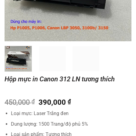
Hộp mực in Canon 312 LN tương thích
Giá
Giá
450,000
₫
390,000
₫
gốc
hiện
Loại mực: Laser Trắng đen
là:
tại
450,000 ₫.
là:
Dung lượng: 1500 Trang/độ phủ 5%
390,000 ₫.
Loại sản phẩm: Tương thích