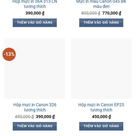
Hộp mực in 36A 313 LN
Mực in màu Canon 045 BK
tương thích
màu đen
Giá
Giá
390,000
₫
800,000
₫
770,000
₫
gốc
hiện
là:
tại
THÊM VÀO GIỎ HÀNG
THÊM VÀO GIỎ HÀNG
800,000 ₫.
là:
770,000
-13%
Hộp mực in Canon 326
Hộp mực in Canon EP25
tương thích
tương thích
Giá
Giá
450,000
₫
390,000
₫
450,000
₫
gốc
hiện
là:
tại
THÊM VÀO GIỎ HÀNG
THÊM VÀO GIỎ HÀNG
450,000 ₫.
là:
390,000 ₫.