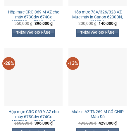
Hộp mực CRG 069 M AZ cho
Hộp mực 78A/326/328 AZ
máy 673Cdw 674Cx
Mực máy in Canon 6230DN,
MF752Cdw 754Cdw NO
6230DW
Giá
Giá
Giá
Giá
550,000
₫
396,000
₫
200,000
₫
140,000
₫
gốc
hiện
gốc
hiện
CHIP
là:
tại
là:
tại
THÊM VÀO GIỎ HÀNG
THÊM VÀO GIỎ HÀNG
550,000 ₫.
là:
200,000 ₫.
là:
396,000 ₫.
140,000
-28%
-13%
Hộp mực CRG 069 Y AZ cho
Mực in AZ TN269 M CÓ CHIP
máy 673Cdw 674Cx
Màu Đỏ
MF752Cdw 754Cdw NO
Giá
Giá
Giá
Giá
550,000
₫
396,000
₫
495,000
₫
429,000
₫
gốc
hiện
gốc
hiện
CHIP
là:
tại
là:
tại