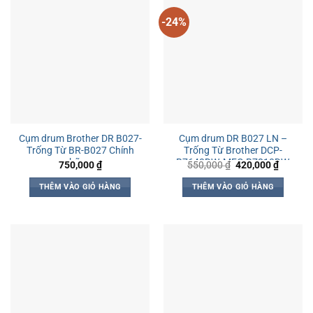
-24%
Cụm drum Brother DR B027-
Cụm drum DR B027 LN –
Trống Từ BR-B027 Chính
Trống Từ Brother DCP-
hãng
B7640DW, MFC-B7810DW,
Giá
Giá
750,000
₫
550,000
₫
420,000
₫
gốc
hiện
DCP-B7620DW, HL-
là:
tại
B2180DW, HL-B2100D
THÊM VÀO GIỎ HÀNG
THÊM VÀO GIỎ HÀNG
550,000 ₫.
là:
420,000