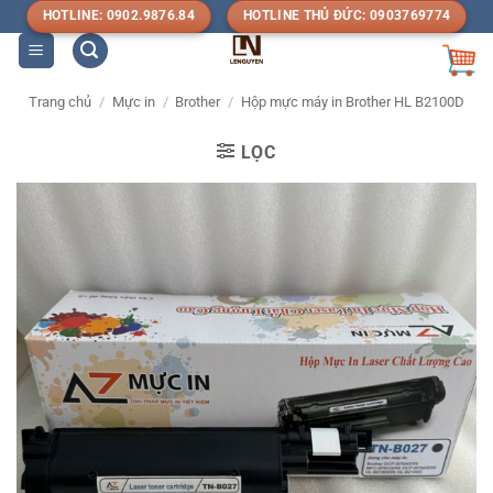
Bỏ
HOTLINE: 0902.9876.84
HOTLINE THỦ ĐỨC: 0903769774
qua
nội
dung
Trang chủ
/
Mực in
/
Brother
/
Hộp mực máy in Brother HL B2100D
LỌC