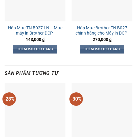
Hộp Mực TN B027 LN – Mực
Hộp Mực Brother TN B027
máy in Brother DCP-
chính hãng cho Máy in DCP-
B7640DW, MFC-B7810DW,
B7640DW, MFC-B7810DW,
143,000
₫
270,000
₫
DCP-B7620DW, HL-
DCP-B7620DW, HL-
B2180DW, HL-B2100D
B2180DW, HL-B2100D
THÊM VÀO GIỎ HÀNG
THÊM VÀO GIỎ HÀNG
SẢN PHẨM TƯƠNG TỰ
-28%
-30%