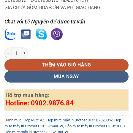
B2180DW, HL-B2180DWB, HL-B2181DW
GIÁ CHƯA GỒM HÓA ĐƠN VÀ PHÍ GIAO HÀNG
Chat với Lê Nguyễn để được tư vấn
Hộp Mực TN B027 AZ - Mực máy in Brother DCP-B7640DW, B7620D
THÊM VÀO GIỎ HÀNG
MUA NGAY
Hổ trợ mua hàng:
Hotline: 0902.9876.84
Danh mục:
Hộp Mực AZ
,
Hộp mực máy in Brother DCP B7620DW
,
Hộp
mực máy in Brother DCP B7640DW
,
Hộp mực máy in Brother HL B2100D
,
Hộp mực máy in Brother HL B2180DW