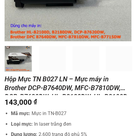
Hộp Mực TN B027 LN – Mực máy in
Brother DCP-B7640DW, MFC-B7810DW,
DCP-B7620DW, HL-B2180DW, HL-B2100D
143,000
₫
Mã mực:
Mực in TN-B027
Loại mực:
In laser trắng đen
Dung lượng:
2.600 trang độ phủ 5%