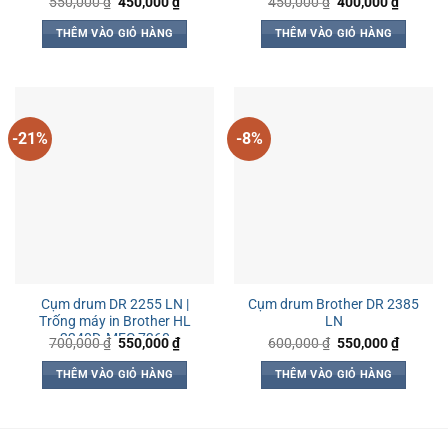
Giá
Giá
Giá
Giá
550,000
₫
450,000
₫
450,000
₫
400,000
₫
gốc
hiện
gốc
hiện
7060
là:
tại
là:
tại
THÊM VÀO GIỎ HÀNG
THÊM VÀO GIỎ HÀNG
550,000 ₫.
là:
450,000 ₫.
là:
450,000 ₫.
400,000
-21%
-8%
Cụm drum DR 2255 LN |
Cụm drum Brother DR 2385
Trống máy in Brother HL
LN
2240D, MFC 7360
Giá
Giá
Giá
Giá
700,000
₫
550,000
₫
600,000
₫
550,000
₫
gốc
hiện
gốc
hiện
là:
tại
là:
tại
THÊM VÀO GIỎ HÀNG
THÊM VÀO GIỎ HÀNG
700,000 ₫.
là:
600,000 ₫.
là:
550,000 ₫.
550,000