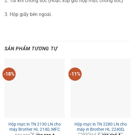
2. Túi khi chống sốc (Hoặc xốp giữ hộp mực chống sốc)
3. Hộp giấy bên ngoài.
SẢN PHẨM TƯƠNG TỰ
-18%
-11%
Hộp mực in TN 2130 LN cho
Hộp mực in TN 2280 LN cho
máy Brother HL 2140, MFC
máy in Brother HL 2240D,
7340
2250DN, MFC7360, DCP