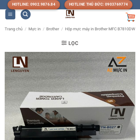
Bỏ
HOTLINE: 0902.9876.84
HOTLINE THỦ ĐỨC: 0903769774
qua
nội
dung
Trang chủ
/
Mực in
/
Brother
/
Hộp mực máy in Brother MFC B7810DW
LỌC