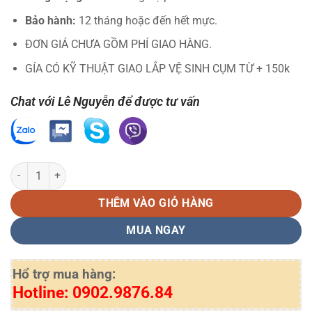
Bảo hành:
12 tháng hoặc đến hết mực.
ĐƠN GIÁ CHƯA GỒM PHÍ GIAO HÀNG.
GÍA CÓ KỸ THUẬT GIAO LẮP VỆ SINH CỤM TỪ + 150k
Chat với Lê Nguyễn để được tư vấn
Hộp Mực TN B027 LN - Mực máy in Brother DCP-B7640DW, MFC-B7
THÊM VÀO GIỎ HÀNG
MUA NGAY
Hổ trợ mua hàng:
Hotline: 0902.9876.84