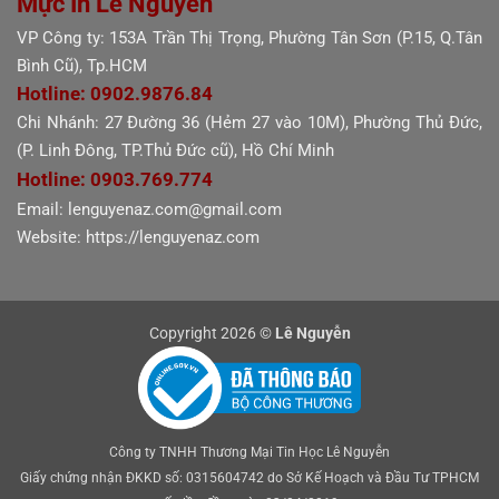
Mực In Lê Nguyễn
VP Công ty: 153A Trần Thị Trọng, Phường Tân Sơn (P.15, Q.Tân
Bình Cũ), Tp.HCM
Hotline: 0902.9876.84
Chi Nhánh: 27 Đường 36 (Hẻm 27 vào 10M), Phường Thủ Đức,
(P. Linh Đông, TP.Thủ Đức cũ), Hồ Chí Minh
Hotline: 0903.769.774
Email: lenguyenaz.com@gmail.com
Website: https://lenguyenaz.com
Copyright 2026 ©
Lê Nguyễn
Công ty TNHH Thương Mại Tin Học Lê Nguyễn
Giấy chứng nhận ĐKKD số: 0315604742 do Sở Kế Hoạch và Đầu Tư TPHCM