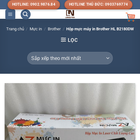
Bỏ
HOTLINE: 0902.9876.84
HOTLINE THỦ ĐỨC: 0903769774
qua
nội
dung
Trang chủ
/
Mực in
/
Brother
/
Hộp mực máy in Brother HL B2180DW
LỌC