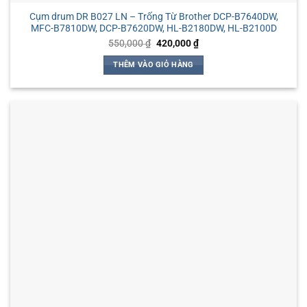
Cụm drum DR B027 LN – Trống Từ Brother DCP-B7640DW,
MFC-B7810DW, DCP-B7620DW, HL-B2180DW, HL-B2100D
Giá
Giá
550,000
₫
420,000
₫
gốc
hiện
là:
tại
THÊM VÀO GIỎ HÀNG
550,000 ₫.
là:
420,000 ₫.