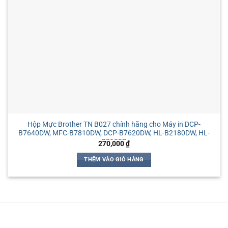
Hộp Mực Brother TN B027 chính hãng cho Máy in DCP-
B7640DW, MFC-B7810DW, DCP-B7620DW, HL-B2180DW, HL-
B2100D
270,000
₫
THÊM VÀO GIỎ HÀNG