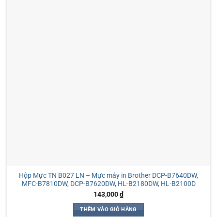
Hộp Mực TN B027 LN – Mực máy in Brother DCP-B7640DW,
MFC-B7810DW, DCP-B7620DW, HL-B2180DW, HL-B2100D
143,000
₫
THÊM VÀO GIỎ HÀNG