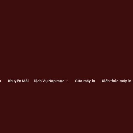
u
Khuyến Mãi
Dịch Vụ Nạp mực
Sửa máy in
Kiến thức máy in