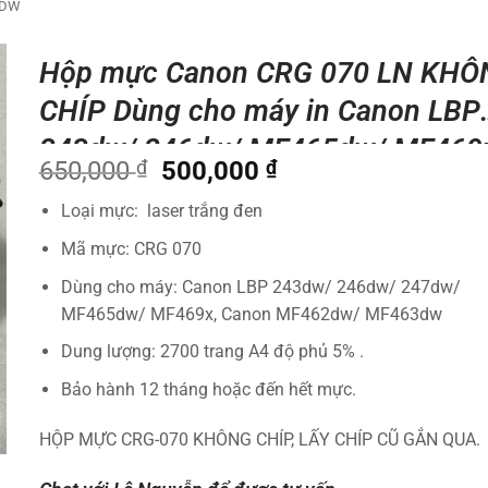
3DW
Hộp mực Canon CRG 070 LN KHÔ
CHÍP Dùng cho máy in Canon LBP
243dw/ 246dw/ MF465dw/ MF469
Giá
Giá
650,000
₫
500,000
₫
gốc
hiện
Loại mực: laser trắng đen
là:
tại
650,000 ₫.
là:
Mã mực: CRG 070
500,000 ₫.
Dùng cho máy: Canon LBP 243dw/ 246dw/ 247dw/
MF465dw/ MF469x, Canon MF462dw/ MF463dw
Dung lượng: 2700 trang A4 độ phủ 5% .
Bảo hành 12 tháng hoặc đến hết mực.
HỘP MỰC CRG-070 KHÔNG CHÍP, LẤY CHÍP CŨ GẮN QUA.