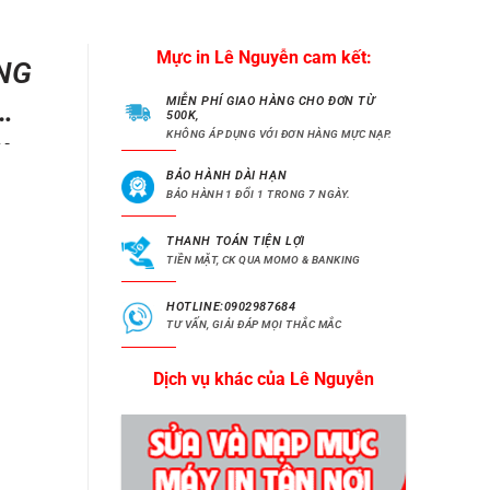
Mực in Lê Nguyễn cam kết:
NG
MIỄN PHÍ GIAO HÀNG CHO ĐƠN TỪ
500K,
KHÔNG ÁP DỤNG VỚI ĐƠN HÀNG MỰC NẠP.
x
BẢO HÀNH DÀI HẠN
BẢO HÀNH 1 ĐỔI 1 TRONG 7 NGÀY.
THANH TOÁN TIỆN LỢI
TIỀN MẶT, CK QUA MOMO & BANKING
HOTLINE:0902987684
TƯ VẤN, GIẢI ĐÁP MỌI THẮC MẮC
Dịch vụ khác của Lê Nguyễn