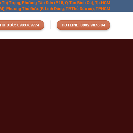
n Thị Trọng, Phường Tân Sơn (P.15, Q.Tân Bình Cũ), Tp.HCM
), Phường Thủ Đức, (P. Linh Đông, TP.Thủ Đức cũ), TPHCM
HỦ ĐỨC: 0903769774
HOTLINE: 0902.9876.84