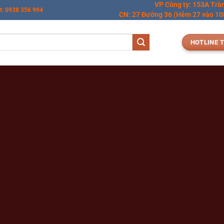
VP Công ty: 153A Trầ
t: 0938 356 994
CN: 27 Đường 36 (Hẻm 27 vào 10M
HOTLINE T