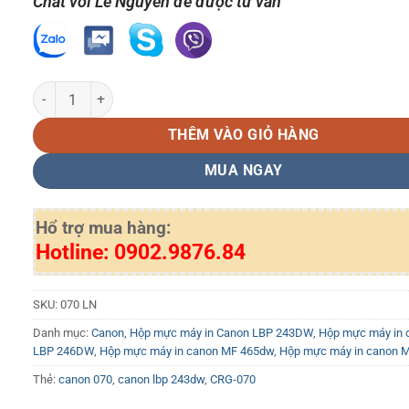
Chat với Lê Nguyễn để được tư vấn
Hộp mực Canon CRG 070 LN KHÔNG CHÍP Dùng cho máy in Cano
THÊM VÀO GIỎ HÀNG
MUA NGAY
Hổ trợ mua hàng:
Hotline: 0902.9876.84
SKU:
070 LN
Danh mục:
Canon
,
Hộp mực máy in Canon LBP 243DW
,
Hộp mực máy in 
LBP 246DW
,
Hộp mực máy in canon MF 465dw
,
Hộp mực máy in canon 
Thẻ:
canon 070
,
canon lbp 243dw
,
CRG-070