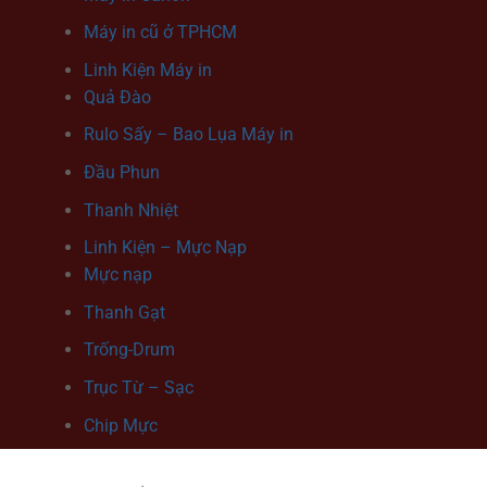
Máy in cũ ở TPHCM
Linh Kiện Máy in
Quả Đào
Rulo Sấy – Bao Lụa Máy in
Đầu Phun
Thanh Nhiệt
Linh Kiện – Mực Nạp
Mực nạp
Thanh Gạt
Trống-Drum
Trục Từ – Sạc
Chip Mực