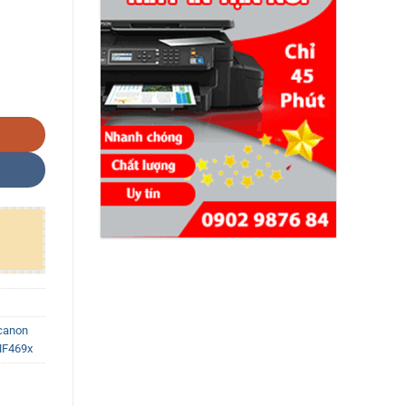
n LBP 243dw/ 246dw/ MF465dw/ MF469x số lượng
canon
MF469x