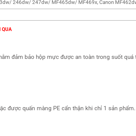
43dw/ 246dw/ 247dw/ MF465dw/ MF469x, Canon MF462
N QUA
hằm đảm bảo hộp mực được an toàn trong suốt quá tr
ặc được quấn màng PE cẩn thận khi chỉ 1 sản phẩm.