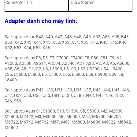
Connector Tip:
5.5 x 2.5mm
Adapter dành cho máy tính:
Sạc laptop Asus E45, A40, A42, A43, A45, A46, A52, A53, A55, B43,
B53. X42, X43, X44, X45, X52, X53, X54, X55. K42, K43, K45, K46,
K52, K53, K54, K55, K56.
Sạc laptop Asus F3, F5, F7, F7000, F7400, F8, F80, F81, F9. A2,
A2000, A2508, A2514, A2534, A2540. A27, A28, A2, A3, A6, A6000,
A65, A6, A8. G1, G2, L3, L3000, L3100, L32, L3200, L34, L3400,
L35, L3500, L3800, L5, L5000, L55, L5800, L58, L5900, L59, L8,
L8400.
Sạc laptop Asus P42, U30, U31, U33, U35, U37, U43, U44, U45, U46,
U47, U52, U53, U56, U80, U81. UL30, UL80. N43, N45, N46, N82,
S46, S56.
Sạc laptop Asus S1, S1000, S13, S1300, S5, S5000. M2, M2000,
M2400, M2422, M3, M3000, M6, M6000, M67, M6700, M6706,
M6722, M6742, M6762, M67. M68, M6800, M6806, M6822, M6842,
M6862.