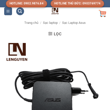
Bỏ
HOTLINE: 0902.9876.84
HOTLINE THỦ ĐỨC: 0903769774
qua
nội
dung
Trang chủ
/
Sạc laptop
/
Sạc Laptop Asus
LỌC