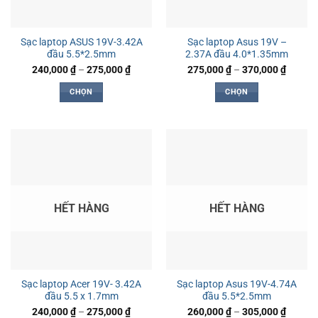
Sạc laptop ASUS 19V-3.42A
Sạc laptop Asus 19V –
đầu 5.5*2.5mm
2.37A đầu 4.0*1.35mm
Khoảng
Khoản
240,000
₫
–
275,000
₫
275,000
₫
–
370,000
₫
giá:
giá:
từ
từ
CHỌN
CHỌN
240,000 ₫
275,00
đến
đến
Sản
Sản
275,000 ₫
370,00
phẩm
phẩm
này
này
có
có
nhiều
nhiều
biến
biến
thể.
thể.
HẾT HÀNG
HẾT HÀNG
Các
Các
tùy
tùy
chọn
chọn
có
có
thể
thể
Sạc laptop Acer 19V- 3.42A
Sạc laptop Asus 19V-4.74A
được
được
đầu 5.5 x 1.7mm
đầu 5.5*2.5mm
chọn
chọn
Khoảng
Khoản
240,000
₫
–
275,000
₫
260,000
₫
–
305,000
₫
trên
trên