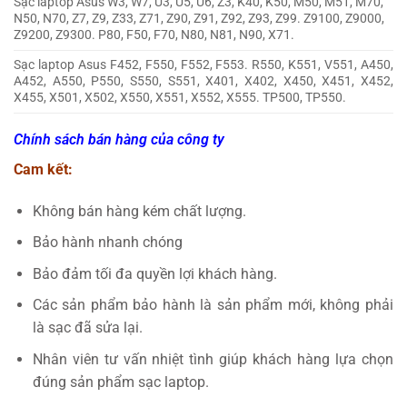
Sạc laptop Asus W3, W7, U3, U5, U6, Z3, K40, K50, M50, M51, M70,
N50, N70, Z7, Z9, Z33, Z71, Z90, Z91, Z92, Z93, Z99. Z9100, Z9000,
Z9200, Z9300. P80, F50, F70, N80, N81, N90, X71.
Sạc laptop Asus F452, F550, F552, F553. R550, K551, V551, A450,
A452, A550, P550, S550, S551, X401, X402, X450, X451, X452,
X455, X501, X502, X550, X551, X552, X555. TP500, TP550.
Chính sách bán hàng của công ty
Cam kết:
Không bán hàng kém chất lượng.
Bảo hành nhanh chóng
Bảo đảm tối đa quyền lợi khách hàng.
Các sản phẩm bảo hành là sản phẩm mới, không phải
là sạc đã sửa lại.
Nhân viên tư vấn nhiệt tình giúp khách hàng lựa chọn
đúng sản phẩm sạc laptop.