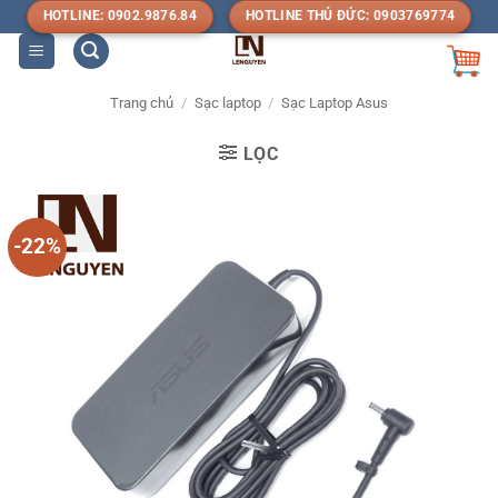
Bỏ
HOTLINE: 0902.9876.84
HOTLINE THỦ ĐỨC: 0903769774
qua
nội
dung
Trang chủ
/
Sạc laptop
/
Sạc Laptop Asus
LỌC
-22%