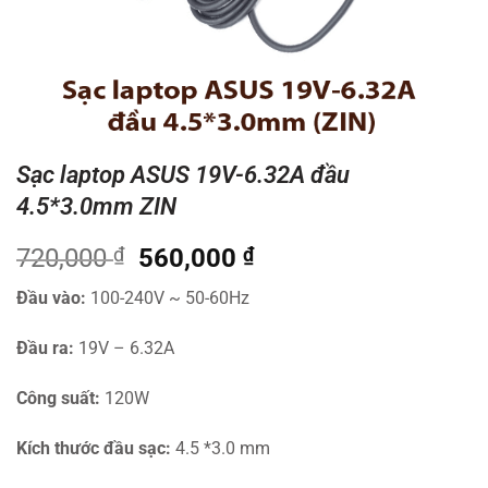
Sạc laptop ASUS 19V-6.32A đầu
4.5*3.0mm ZIN
Giá
Giá
720,000
₫
560,000
₫
gốc
hiện
Đầu vào:
100-240V ~ 50-60Hz
là:
tại
720,000 ₫.
là:
Đầu ra:
19V – 6.32A
560,000 ₫.
Công suất:
120W
Kích thước đầu sạc:
4.5 *3.0 mm