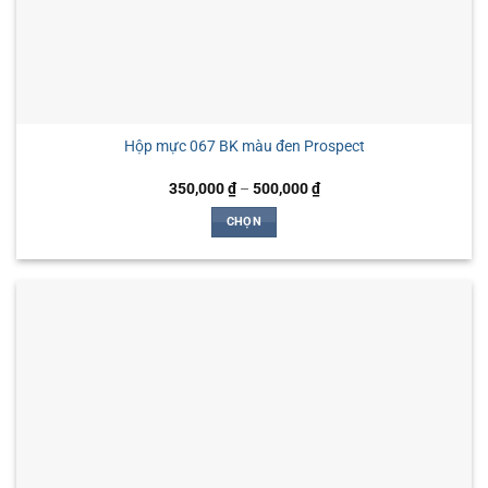
Hộp mực 067 BK màu đen Prospect
Khoảng
350,000
₫
–
500,000
₫
giá:
từ
CHỌN
350,000 ₫
đến
Sản
500,000 ₫
phẩm
này
có
nhiều
biến
thể.
Các
tùy
chọn
có