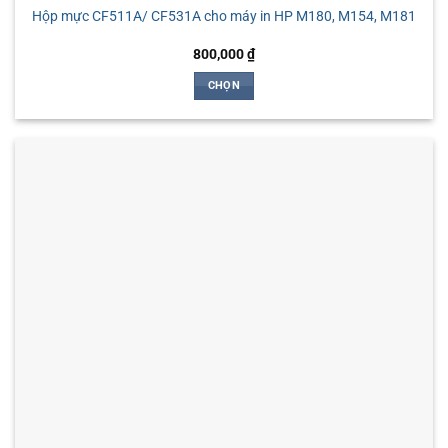
Hộp mực CF511A/ CF531A cho máy in HP M180, M154, M181
800,000
₫
CHỌN
Sản
phẩm
này
có
nhiều
biến
thể.
Các
tùy
chọn
có
thể
được
chọn
trên
trang
sản