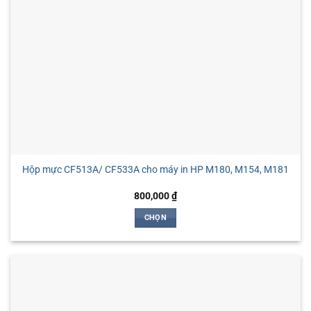
thể
được
chọn
trên
trang
sản
phẩm
Hộp mực CF513A/ CF533A cho máy in HP M180, M154, M181
800,000
₫
CHỌN
Sản
phẩm
này
có
nhiều
biến