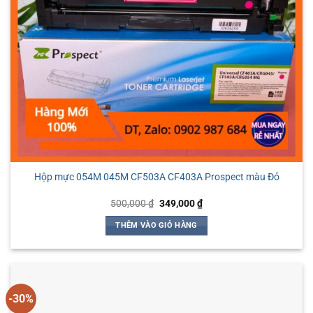
Hộp mực 054M 045M CF503A CF403A Prospect màu Đỏ
Giá
Giá
500,000
₫
349,000
₫
gốc
hiện
là:
tại
THÊM VÀO GIỎ HÀNG
500,000 ₫.
là:
349,000 ₫.
-30%