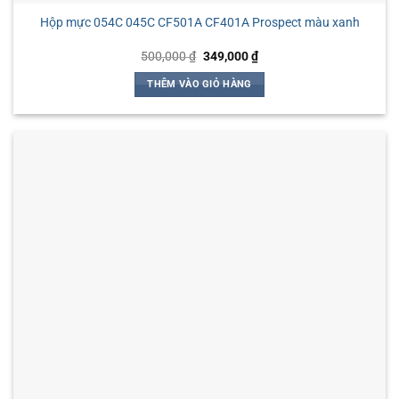
Hộp mực 054C 045C CF501A CF401A Prospect màu xanh
Giá
Giá
500,000
₫
349,000
₫
gốc
hiện
là:
tại
THÊM VÀO GIỎ HÀNG
500,000 ₫.
là:
349,000 ₫.