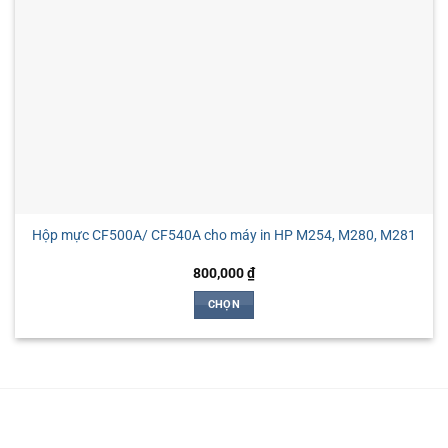
thể
được
chọn
trên
trang
sản
phẩm
Hộp mực CF500A/ CF540A cho máy in HP M254, M280, M281
800,000
₫
CHỌN
Sản
phẩm
này
có
nhiều
biến