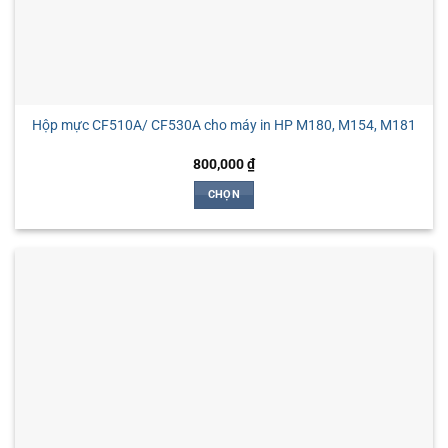
phẩm
Hộp mực CF510A/ CF530A cho máy in HP M180, M154, M181
800,000
₫
CHỌN
Sản
phẩm
này
có
nhiều
biến
thể.
Các
tùy
chọn
có