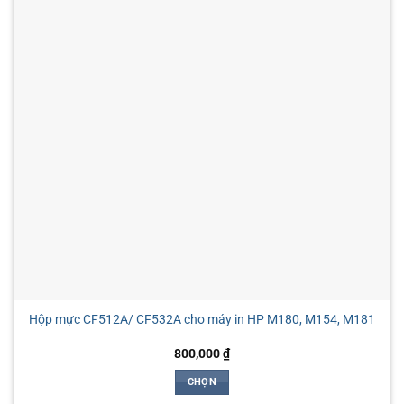
thể.
Các
tùy
chọn
có
thể
được
chọn
trên
trang
sản
phẩm
Hộp mực CF512A/ CF532A cho máy in HP M180, M154, M181
800,000
₫
CHỌN
Sản