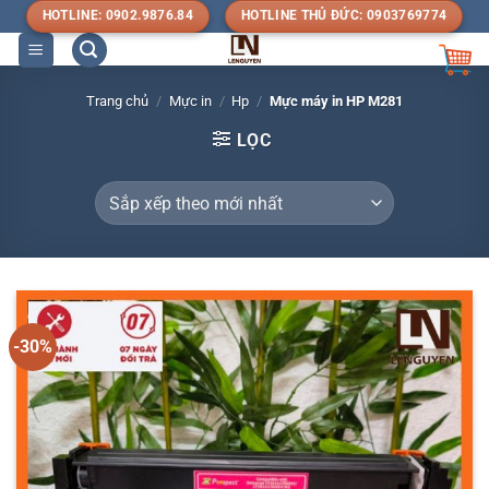
Bỏ
HOTLINE: 0902.9876.84
HOTLINE THỦ ĐỨC: 0903769774
qua
nội
dung
Trang chủ
/
Mực in
/
Hp
/
Mực máy in HP M281
LỌC
-30%