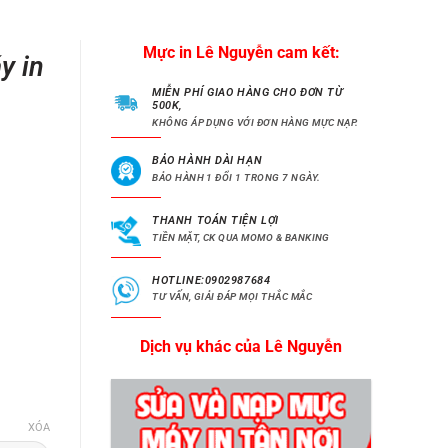
Mực in Lê Nguyễn cam kết:
y in
MIỄN PHÍ GIAO HÀNG CHO ĐƠN TỪ
500K,
KHÔNG ÁP DỤNG VỚI ĐƠN HÀNG MỰC NẠP.
BẢO HÀNH DÀI HẠN
BẢO HÀNH 1 ĐỔI 1 TRONG 7 NGÀY.
THANH TOÁN TIỆN LỢI
TIỀN MẶT, CK QUA MOMO & BANKING
HOTLINE:0902987684
TƯ VẤN, GIẢI ĐÁP MỌI THẮC MẮC
Dịch vụ khác của Lê Nguyễn
XÓA