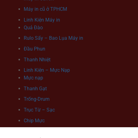
Máy in cũ ở TPHCM
Linh Kiện Máy in
Quả Đào
Rulo Sấy – Bao Lụa Máy in
Đầu Phun
Thanh Nhiệt
Linh Kiện – Mực Nạp
Mực nạp
Thanh Gạt
Trống-Drum
Trục Từ – Sạc
Chip Mực