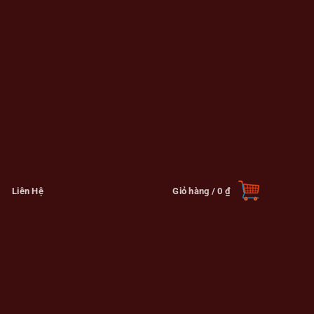
Liên Hệ
Giỏ hàng /
0
₫