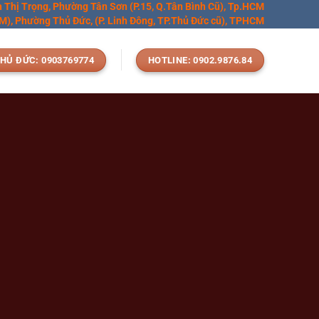
n Thị Trọng, Phường Tân Sơn (P.15, Q.Tân Bình Cũ), Tp.HCM
), Phường Thủ Đức, (P. Linh Đông, TP.Thủ Đức cũ), TPHCM
HỦ ĐỨC: 0903769774
HOTLINE: 0902.9876.84