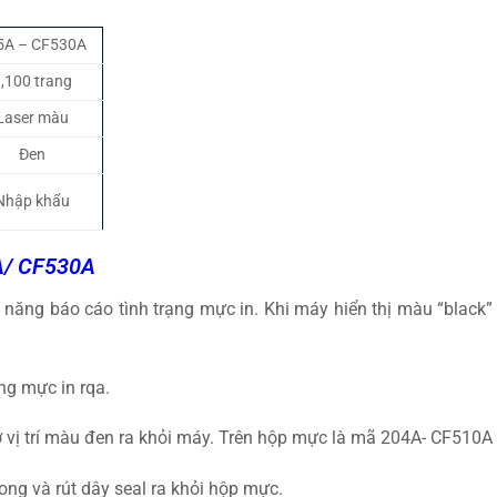
5A – CF530A
,100 trang
Laser màu
Đen
Nhập khẩu
/ CF530A
ăng báo cáo tình trạng mực in. Khi máy hiển thị màu “black”
ng mực in rqa.
ở vị trí màu đen ra khỏi máy. Trên hộp mực là mã 204A- CF510
ng và rút dây seal ra khỏi hộp mực.