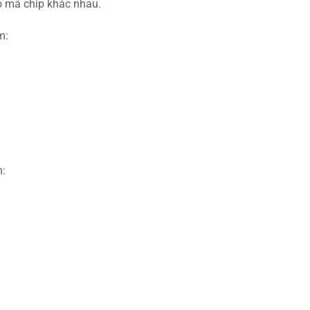
ó mã chip khác nhau.
m:
m: