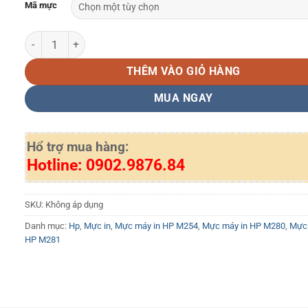
Mã mực
Hộp mực CF510A/ CF530A cho máy in HP M180, M154, M181 số 
THÊM VÀO GIỎ HÀNG
MUA NGAY
Hổ trợ mua hàng:
Hotline: 0902.9876.84
SKU:
Không áp dụng
Danh mục:
Hp
,
Mực in
,
Mực máy in HP M254
,
Mực máy in HP M280
,
Mực 
HP M281