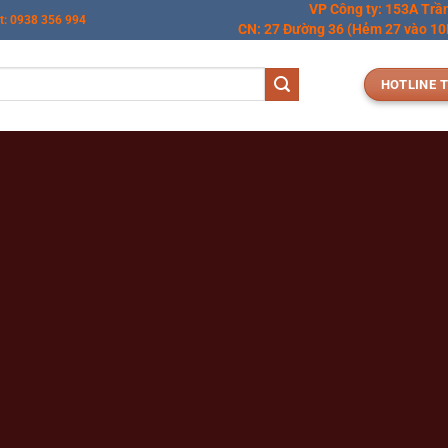
VP Công ty: 153A Trầ
t: 0938 356 994
CN: 27 Đường 36 (Hẻm 27 vào 10M
HOTLINE T