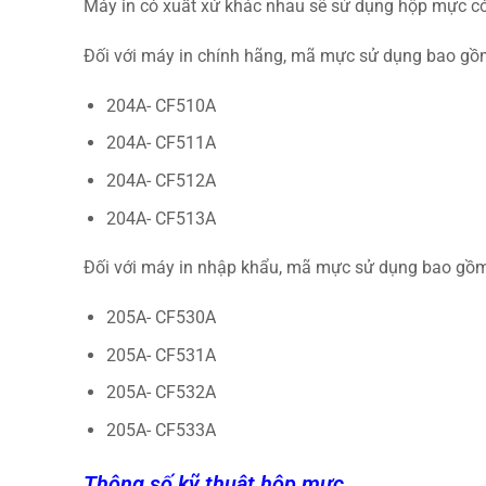
Máy in có xuất xứ khác nhau sẽ sử dụng hộp mực c
Đối với máy in chính hãng, mã mực sử dụng bao gồ
204A- CF510A
204A- CF511A
204A- CF512A
204A- CF513A
Đối với máy in nhập khẩu, mã mực sử dụng bao gồ
205A- CF530A
205A- CF531A
205A- CF532A
205A- CF533A
Thông số kỹ thuật hộp mực