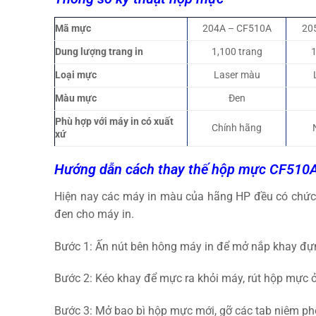
Mã mực
204A – CF510A
20
Dung lượng trang in
1,100 trang
1
Loại mực
Laser màu
Màu mực
Đen
Phù hợp với máy in có xuất
Chính hãng
xứ
Hướng dẫn cách thay thế hộp mực
CF510A
Hiện nay các máy in màu của hãng HP đều có chức n
đen cho máy in.
Bước 1: Ấn nút bên hông máy in để mở nắp khay đự
Bước 2: Kéo khay để mực ra khỏi máy, rút hộp mực 
Bước 3: Mở bao bì hộp mực mới, gỡ các tab niêm pho