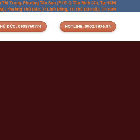
n Thị Trọng, Phường Tân Sơn (P.15, Q.Tân Bình Cũ), Tp.HCM
), Phường Thủ Đức, (P. Linh Đông, TP.Thủ Đức cũ), TPHCM
HỦ ĐỨC: 0903769774
HOTLINE: 0902.9876.84