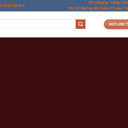
VP Công ty: 153A Trầ
t: 0938 356 994
CN: 27 Đường 36 (Hẻm 27 vào 10M
HOTLINE T