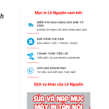
Mực in Lê Nguyễn cam kết:
ch
MIỄN PHÍ GIAO HÀNG CHO ĐƠN TỪ
500K,
KHÔNG ÁP DỤNG VỚI ĐƠN HÀNG MỰC NẠP.
BẢO HÀNH DÀI HẠN
BẢO HÀNH 1 ĐỔI 1 TRONG 7 NGÀY.
THANH TOÁN TIỆN LỢI
TIỀN MẶT, CK QUA MOMO & BANKING
HOTLINE:0902987684
TƯ VẤN, GIẢI ĐÁP MỌI THẮC MẮC
Dịch vụ khác của Lê Nguyễn