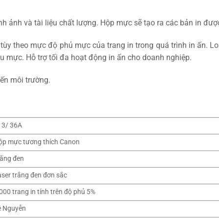
 ảnh và tài liệu chất lượng. Hộp mực sẽ tạo ra các bản in đượ
tùy theo mực độ phủ mực của trang in trong quá trình in ấn. L
u mực. Hỗ trợ tối đa hoạt động in ấn cho doanh nghiệp.
đến môi trường.
13/ 36A
ộp mực tương thích Canon
rắng đen
aser trắng đen đơn sắc
000 trang in tính trên độ phủ 5%
ê Nguyễn