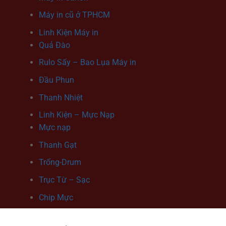
Máy in cũ ở TPHCM
Linh Kiện Máy in
Quả Đào
Rulo Sấy – Bao Lụa Máy in
Đầu Phun
Thanh Nhiệt
Linh Kiện – Mực Nạp
Mực nạp
Thanh Gạt
Trống-Drum
Trục Từ – Sạc
Chip Mực