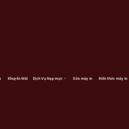
u
Khuyến Mãi
Dịch Vụ Nạp mực
Sửa máy in
Kiến thức máy in