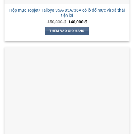
Hộp mực Topjet/Halloya 35A/85A/36A có lỗ đổ mực và xả thải
tiện lợi
Giá
Giá
150,000
₫
140,000
₫
gốc
hiện
là:
tại
THÊM VÀO GIỎ HÀNG
150,000 ₫.
là:
140,000 ₫.