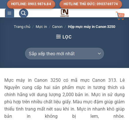
Bỏ
HOTLINE: 0902.9876.84
HOTLINE THỦ ĐỨC: 0903769774
qua
nội
dung
Trang chủ
/
Mực in
/
Canon
/
Hộp mực máy in Canon 3250
LỌC
Mực máy in Canon 3250 có mã mực Canon 313. Lê
Nguyễn cung cấp hai sản phẩm mực in tương thích và
chính hãng với dung lượng 2,000 bản in. Mực in sử dụng
phù hợp trên nhiều chất liệu giấy. Màu mực đậm giúp giảm
thiểu tình trang mất nét sau khi in. Mực in nhanh khô giúp
bản in không bị lem, nhòe.