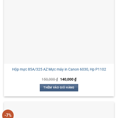
Hộp mực 85A/325 AZ Mực máy in Canon 6030, Hp P1102
Giá
Giá
150,000
₫
140,000
₫
gốc
hiện
là:
tại
THÊM VÀO GIỎ HÀNG
150,000 ₫.
là:
140,000 ₫.
-7%