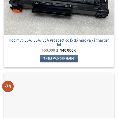
Hộp mực 35A/ 85A/ 36A Prospect có lỗ đổ mực và xả thải tiện
lợi
Giá
Giá
150,000
₫
140,000
₫
gốc
hiện
là:
tại
THÊM VÀO GIỎ HÀNG
150,000 ₫.
là:
140,000 ₫.
-7%