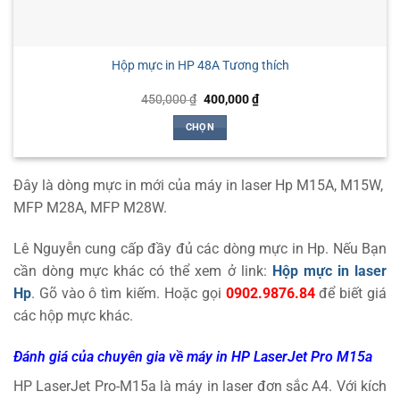
Hộp mực in HP 48A Tương thích
Giá
Giá
450,000
₫
400,000
₫
gốc
hiện
là:
tại
CHỌN
450,000 ₫.
là:
400,000 ₫.
Sản
phẩm
Đây là dòng mực in mới của máy in laser Hp M15A, M15W,
này
có
MFP M28A, MFP M28W.
nhiều
biến
Lê Nguyễn cung cấp đầy đủ các dòng mực in Hp. Nếu Bạn
thể.
cần dòng mực khác có thể xem ở link:
Hộp mực in laser
Các
Hp
. Gõ vào ô tìm kiếm. Hoặc gọi
0902.9876.84
để biết giá
tùy
các hộp mực khác.
chọn
có
thể
Đánh giá của chuyên gia về máy in HP LaserJet Pro M15a
được
HP LaserJet Pro-M15a là máy in laser đơn sắc A4. Với kích
chọn