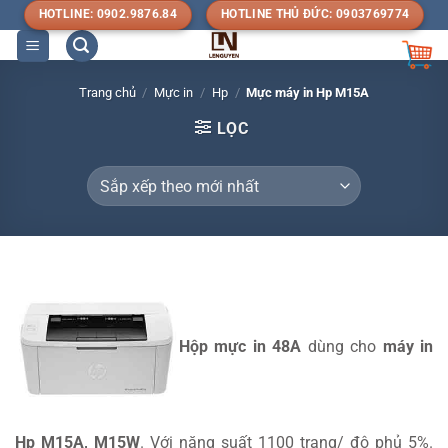
Bỏ
HOTLINE: 0902.9876.84
HOTLINE THỦ ĐỨC: 0903769774
qua
nội
dung
Trang chủ
/
Mực in
/
Hp
/
Mực máy in Hp M15A
LỌC
Hộp mực in 48A
dùng cho
máy in
Hp M15A, M15W
. Với năng suất 1100 trang/ độ phủ 5%.