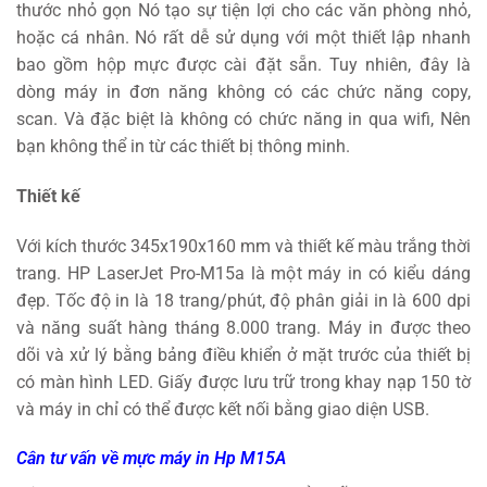
thước nhỏ gọn Nó tạo sự tiện lợi cho các văn phòng nhỏ,
trên
trang
hoặc cá nhân. Nó rất dễ sử dụng với một thiết lập nhanh
sản
bao gồm hộp mực được cài đặt sẵn. Tuy nhiên, đây là
phẩm
dòng máy in đơn năng không có các chức năng copy,
scan. Và đặc biệt là không có chức năng in qua wifi, Nên
bạn không thể in từ các thiết bị thông minh.
Thiết kế
Với kích thước 345x190x160 mm và thiết kế màu trắng thời
trang. HP LaserJet Pro-M15a là một máy in có kiểu dáng
đẹp. Tốc độ in là 18 trang/phút, độ phân giải in là 600 dpi
và năng suất hàng tháng 8.000 trang. Máy in được theo
dõi và xử lý bằng bảng điều khiển ở mặt trước của thiết bị
có màn hình LED. Giấy được lưu trữ trong khay nạp 150 tờ
và máy in chỉ có thể được kết nối bằng giao diện USB.
Cân tư vấn về mực máy in Hp M15A