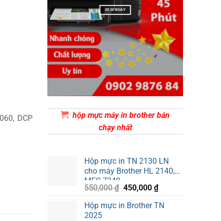
XEM NGAY
hộp mực máy in brother bán
7060, DCP
chạy nhất
Hộp mực in TN 2130 LN
cho máy Brother HL 2140,
MFC 7340
Giá
Giá
550,000
₫
450,000
₫
gốc
hiện
Hộp mực in Brother TN
là:
tại
2025
550,000 ₫.
là: