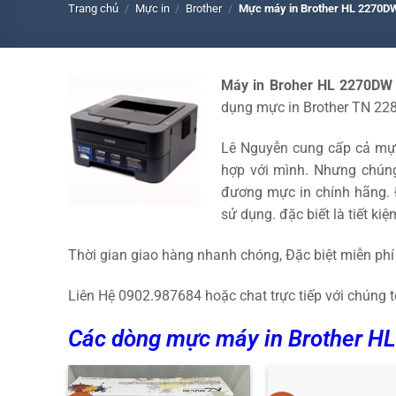
Trang chủ
/
Mực in
/
Brother
/
Mực máy in Brother HL 2270D
Máy in Broher HL 2270DW
dụng mực in Brother TN 22
Lê Nguyễn cung cấp cả mực
hợp với mình. Nhưng chúng
đương mực in chính hãng. 
sử dụng. đặc biết là tiết kiệ
Thời gian giao hàng nhanh chóng, Đặc biệt miễn ph
Liên Hệ 0902.987684 hoặc chat trực tiếp với chúng t
Các dòng mực máy in Brother H