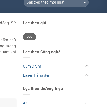
 động. Sử
Lọc theo giá
Giá
Giá
LỌC
tối
tối
 phẩm phù
thiểu
đa
ợng tương
Lọc theo Công nghệ
n tâm khi
Cụm Drum
(2)
Laser Trắng đen
(3)
Lọc theo thương hiệu
AZ
(1)