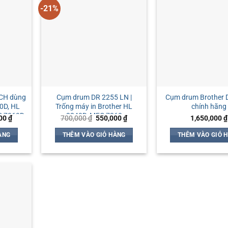
-21%
CH dùng
Cụm drum DR 2255 LN |
Cụm drum Brother 
0D, HL
Trống máy in Brother HL
chính hãng
C 7060D
2240D, MFC 7360
Giá
Giá
Giá
000
₫
700,000
₫
550,000
₫
1,650,000
₫
hiện
gốc
hiện
tại
là:
tại
ÀNG
THÊM VÀO GIỎ HÀNG
THÊM VÀO GIỎ 
00 ₫.
là:
700,000 ₫.
là:
154,000 ₫.
550,000 ₫.