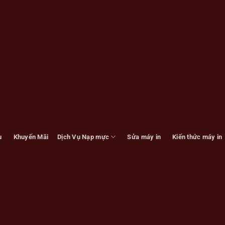
u
Khuyến Mãi
Dịch Vụ Nạp mực
Sửa máy in
Kiến thức máy in