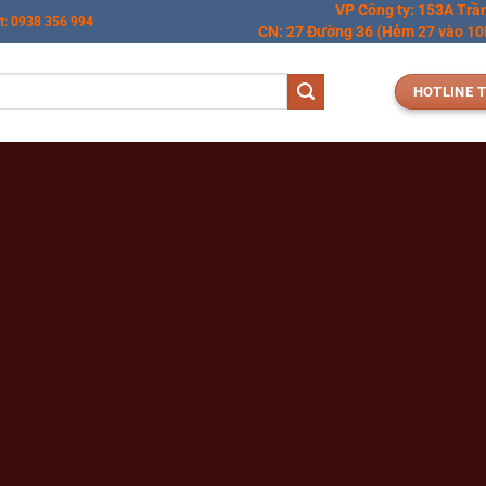
VP Công ty: 153A Trầ
t: 0938 356 994
CN: 27 Đường 36 (Hẻm 27 vào 10M
HOTLINE T