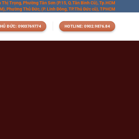
n Thị Trọng, Phường Tân Sơn (P.15, Q.Tân Bình Cũ), Tp.HCM
), Phường Thủ Đức, (P. Linh Đông, TP.Thủ Đức cũ), TPHCM
HỦ ĐỨC: 0903769774
HOTLINE: 0902.9876.84