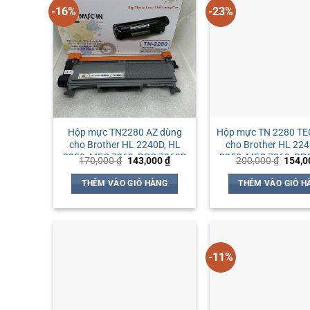
-16%
-23%
Hộp mực TN2280 AZ dùng
Hộp mực TN 2280 TE
cho Brother HL 2240D, HL
cho Brother HL 224
2250, MFC 7360, DPC 7060D
2250, MFC 7360, DP
Giá
Giá
Giá
170,000
₫
143,000
₫
200,000
₫
154,
gốc
hiện
gốc
là:
tại
là:
THÊM VÀO GIỎ HÀNG
THÊM VÀO GIỎ H
170,000 ₫.
là:
200,0
143,000 ₫.
-11%