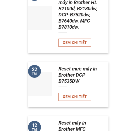
máy in Brother HL
B2100d, B2180dw,
DCP-B7620dw,
B7640dw, MFC-
B7810dw.
XEM CHI TIẾT
Reset mực máy in
22
Th1
Brother DCP
B7535DW
XEM CHI TIẾT
Reset máy in
12
Brother MFC
Th8