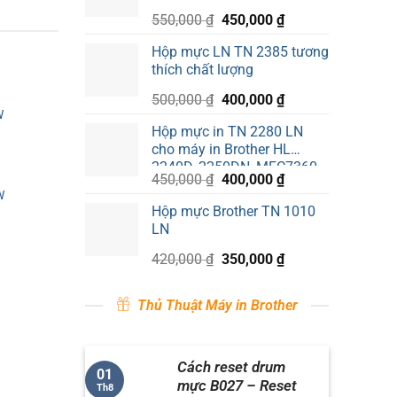
450,000 ₫.
Giá
Giá
550,000
₫
450,000
₫
gốc
hiện
Hộp mực LN TN 2385 tương
là:
tại
thích chất lượng
550,000 ₫.
là:
450,000 ₫.
Giá
Giá
500,000
₫
400,000
₫
W
gốc
hiện
Hộp mực in TN 2280 LN
là:
tại
cho máy in Brother HL
500,000 ₫.
là:
2240D, 2250DN, MFC7360,
400,000 ₫.
Giá
Giá
450,000
₫
400,000
₫
DCP 7060
W
gốc
hiện
Hộp mực Brother TN 1010
là:
tại
LN
450,000 ₫.
là:
400,000 ₫.
Giá
Giá
420,000
₫
350,000
₫
gốc
hiện
là:
tại
Thủ Thuật Máy in Brother
420,000 ₫.
là:
350,000 ₫.
Cách reset drum
01
mực B027 – Reset
Th8