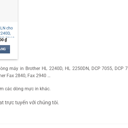
 LN cho
2240D,
CP 7060
Giá
000
₫
hiện
tại
ÀNG
00 ₫.
là:
400,000 ₫.
dòng máy in Brother HL 2240D, HL 2250DN, DCP 7055, DCP 
er Fax 2840, Fax 2940 …
m các dòng mực in khác.
t trực tuyến với chúng tôi.