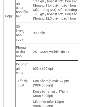
13,4 giây hoặc ít hơn; Đơn sắc
gian
Khoảng 11,4 giây hoặc ít hơn
copy
Mặt phẳng (A4): Màu Khoảng
bản đầu
14,5 giây hoặc ít hơn; Đơn sắc
Copy
tiên
Khoảng 12,3 giây hoặc ít hơn
Số
lượng
999 bản
bản
copy
Phóng
to thu
25 – 400% với biên độ 1%
nhỏ
Độ phân
giải
600 x 600 dpi
copy
Tốc độ
Đơn sắc một mặt: 27ipm
quét
(300x600dpi)
Đơn sắc hai mặt: 47ipm
(300x600dpi)
Màu một mặt: 14ipm
(300x600dpi)