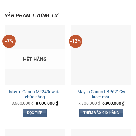
SẢN PHẨM TƯƠNG TỰ
-7%
-12%
HẾT HÀNG
Máy in Canon MF249dw đa
Máy in Canon LBP621Cw
chức năng
laser màu
Giá
Giá
Giá
Giá
8,600,000
₫
8,000,000
₫
7,800,000
₫
6,900,000
₫
gốc
hiện
gốc
hiện
là:
tại
là:
tại
ĐỌC TIẾP
THÊM VÀO GIỎ HÀNG
8,600,000 ₫.
là:
7,800,000 ₫.
là:
8,000,000 ₫.
6,900,