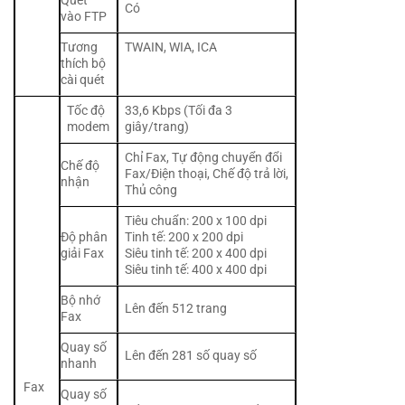
Quét
Có
vào FTP
Tương
TWAIN, WIA, ICA
thích bộ
cài quét
Tốc độ
33,6 Kbps (Tối đa 3
modem
giây/trang)
Chỉ Fax, Tự động chuyển đổi
Chế độ
Fax/Điện thoại, Chế độ trả lời,
nhận
Thủ công
Tiêu chuẩn: 200 x 100 dpi
Độ phân
Tinh tế: 200 x 200 dpi
giải Fax
Siêu tinh tế: 200 x 400 dpi
Siêu tinh tế: 400 x 400 dpi
Bộ nhớ
Lên đến 512 trang
Fax
Quay số
Lên đến 281 số quay số
nhanh
Fax
Quay số