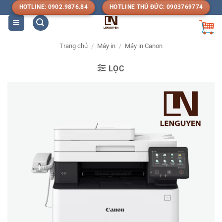
Bỏ
HOTLINE: 0902.9876.84
HOTLINE THỦ ĐỨC: 0903769774
qua
nội
dung
Trang chủ
/
Máy in
/
Máy in Canon
LỌC