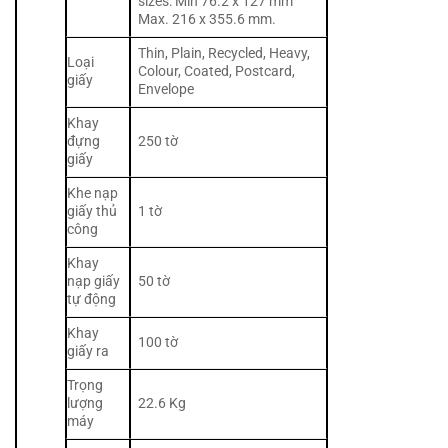
sizes: Min 76.2 x 127 mm
Max. 216 x 355.6 mm.
Thin, Plain, Recycled, Heavy,
Loại
Colour, Coated, Postcard,
giấy
Envelope
Khay
đựng
250 tờ
giấy
Khe nạp
giấy thủ
1 tờ
công
Khay
nạp giấy
50 tờ
tự động
Khay
100 tờ
giấy ra
Trọng
lượng
22.6 Kg
máy