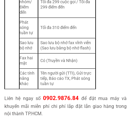
nhóm/
Tối đa 299 cuộc gọi / Tối đa
Điểm
299 điểm đến
đến
Phát
sóng
Tối đa 310 điểm đến
tuần tự
Sao lưu
Sao lưu bộ nhớ fax vĩnh viễn
bộ nhớ
(Sao lưu bằng bộ nhớ flash)
Fax hai
Có (Truyền và Nhận)
mặt
Các tính
Tên người gửi (TTI), Gửi trực
năng
tiếp, Báo cáo TX, Phát sóng
khác
tuần tự
0902.9876.84
Liên hệ ngay số
để đặt mua máy và
khuyến mãi miễn phí chi phí lắp đặt lẫn giao hàng trong
nội thành TP.HCM.