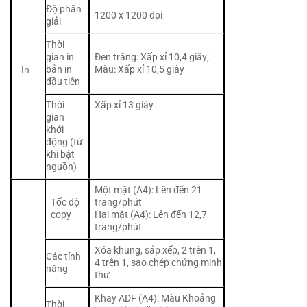
Độ phân
1200 x 1200 dpi
giải
Thời
gian in
Đen trắng: Xấp xỉ 10,4 giây;
bản in
Màu: Xấp xỉ 10,5 giây
In
đầu tiên
Thời
Xấp xỉ 13 giây
gian
khởi
động (từ
khi bật
nguồn)
Một mặt (A4): Lên đến 21
Tốc độ
trang/phút
copy
Hai mặt (A4): Lên đến 12,7
trang/phút
Xóa khung, sắp xếp, 2 trên 1,
Các tính
4 trên 1, sao chép chứng minh
năng
thư
Khay ADF (A4): Màu Khoảng
Thời