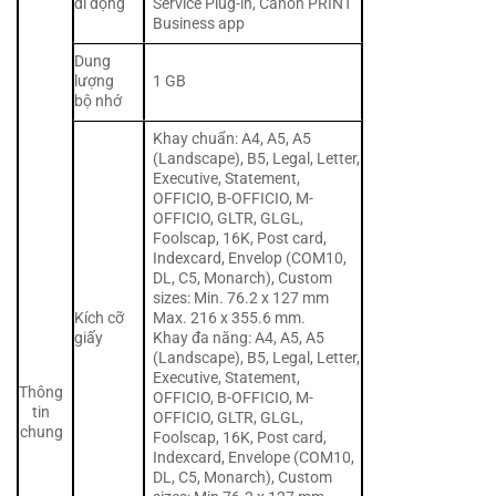
di động
Service Plug-in, Canon PRINT
Business app
Dung
lượng
1 GB
bộ nhớ
Khay chuẩn: A4, A5, A5
(Landscape), B5, Legal, Letter,
Executive, Statement,
OFFICIO, B-OFFICIO, M-
OFFICIO, GLTR, GLGL,
Foolscap, 16K, Post card,
Indexcard, Envelop (COM10,
DL, C5, Monarch), Custom
sizes: Min. 76.2 x 127 mm
Kích cỡ
Max. 216 x 355.6 mm.
giấy
Khay đa năng: A4, A5, A5
(Landscape), B5, Legal, Letter,
Executive, Statement,
Thông
OFFICIO, B-OFFICIO, M-
tin
OFFICIO, GLTR, GLGL,
chung
Foolscap, 16K, Post card,
Indexcard, Envelope (COM10,
DL, C5, Monarch), Custom