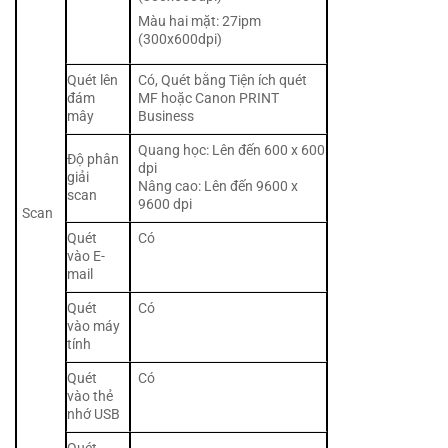
Màu hai mặt: 27ipm
(300x600dpi)
Quét lên
Có, Quét bằng Tiện ích quét
đám
MF hoặc Canon PRINT
mây
Business
Quang học: Lên đến 600 x 600
Độ phân
dpi
giải
Nâng cao: Lên đến 9600 x
scan
9600 dpi
Scan
Quét
Có
vào E-
mail
Quét
Có
vào máy
tính
Quét
Có
vào thẻ
nhớ USB