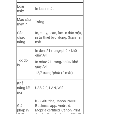
Loại
In laser màu
máy
Màu sắc
Trắng
máy in
Các
In, copy, scan, fax, in đảo mặt,
chức
in từ thiết bị di động. Scan hai
năng
mặt
In đen: 21 trang/phút/ khổ
giấy A4
Tốc độ
In màu: 21 trang/phút/ khổ
in
giấy A4
12,7 trang/phút (2 mặt)
Khả
năng kết
USB 2.0, LAN, Wifi
nối
iOS: AirPrint, Canon PRINT
Giải
Business app; Android:
pháp in
Mopria certified, Canon Print