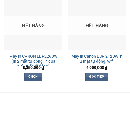
HẾT HÀNG
HẾT HÀNG
Máy in CANON LBP226DW
Máy in Canon LBP 212DW in
(In 2 mặt tự động, in qua
2 mặt tự động, Wifi
Wifi, in ấn di động)
8,350,000
₫
4,900,000
₫
CHỌN
ĐỌC TIẾP
Sản
phẩm
này
có
nhiều
biến
thể.
Các