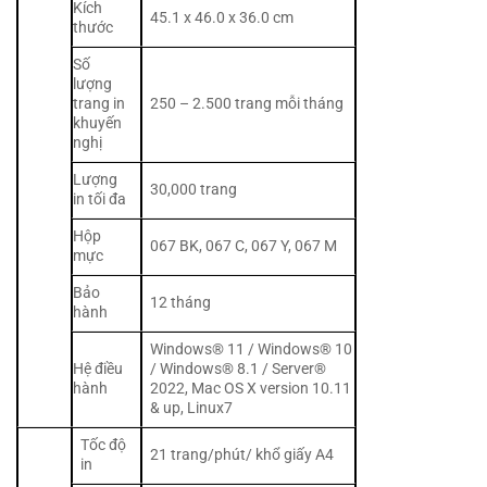
Kích
45.1 x 46.0 x 36.0 cm
thước
Số
lượng
trang in
250 – 2.500 trang mỗi tháng
khuyến
nghị
Lượng
30,000 trang
in tối đa
Hộp
067 BK, 067 C, 067 Y, 067 M
mực
Bảo
12 tháng
hành
Windows® 11 / Windows® 10
Hệ điều
/ Windows® 8.1 / Server®
hành
2022, Mac OS X version 10.11
& up, Linux7
Tốc độ
21 trang/phút/ khổ giấy A4
in