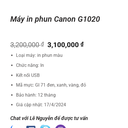
Máy in phun Canon G1020
Giá
Giá
3,200,000
₫
3,100,000
₫
gốc
hiện
Loại máy: in phun màu
là:
tại
3,200,000 ₫.
là:
Chức năng: In
3,100,000 ₫.
Kết nối USB
Mã mực: GI 71 đen, xanh, vàng, đỏ
Bảo hành: 12 tháng
Giá cập nhật: 17/4/2024
Chat với Lê Nguyễn để được tư vấn