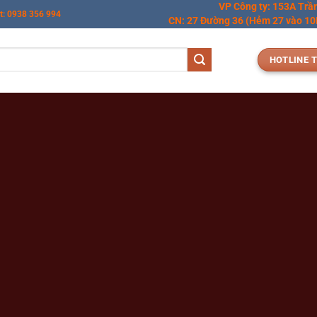
VP Công ty: 153A Trầ
t: 0938 356 994
CN: 27 Đường 36 (Hẻm 27 vào 10M
HOTLINE T