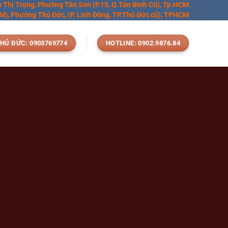
n Thị Trọng, Phường Tân Sơn (P.15, Q.Tân Bình Cũ), Tp.HCM
), Phường Thủ Đức, (P. Linh Đông, TP.Thủ Đức cũ), TPHCM
HỦ ĐỨC: 0903769774
HOTLINE: 0902.9876.84