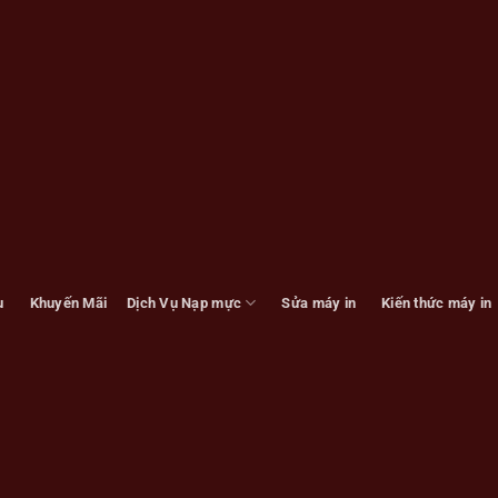
u
Khuyến Mãi
Dịch Vụ Nạp mực
Sửa máy in
Kiến thức máy in