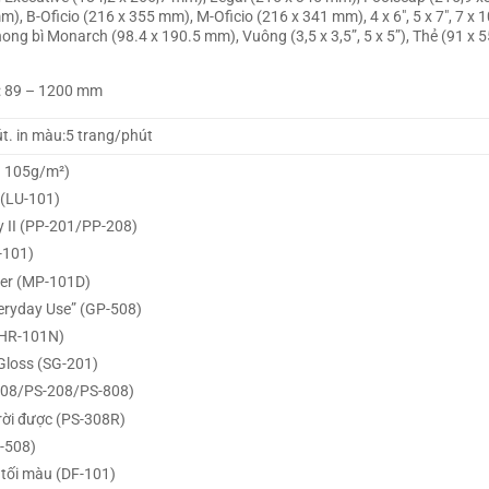
m), B-Oficio (216 x 355 mm), M-Oficio (216 x 341 mm), 4 x 6″, 5 x 7″, 7 x 1
ng bì Monarch (98.4 x 190.5 mm), Vuông (3,5 x 3,5”, 5 x 5”), Thẻ (91 x
: 89 – 1200 mm
út. in màu:5 trang/phút
– 105g/m²)
 (LU-101)
y II (PP-201/PP-208)
-101)
per (MP-101D)
eryday Use” (GP-508)
(HR-101N)
Gloss (SG-201)
-108/PS-208/PS-808)
rời được (PS-308R)
-508)
i tối màu (DF-101)