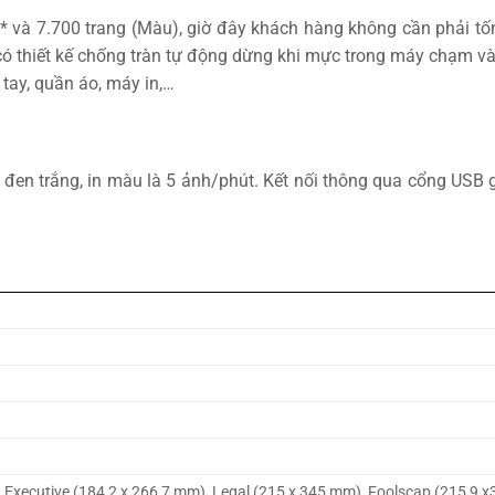
g)* và 7.700 trang (Màu), giờ đây khách hàng không cần phải 
có thiết kế chống tràn tự động dừng khi mực trong máy chạm 
tay, quần áo, máy in,…
đen trắng, in màu là 5 ảnh/phút. Kết nối thông qua cổng USB 
L, Executive (184,2 x 266,7 mm), Legal (215 x 345 mm), Foolscap (215,9 