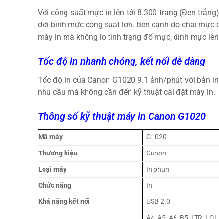
Với công suất mực in lên tới 8.300 trang (Đen trắn
đời bình mực công suất lớn. Bên cạnh đó chai mực 
máy in mà không lo tình trạng đổ mực, dính mực lên 
Tốc độ in nhanh chóng, kết nối dễ dàng
Tốc độ in của Canon G1020 9.1 ảnh/phút với bản in 
nhu cầu mà không cần đến kỹ thuật cài đặt máy in.
Thông số kỹ thuật máy in Canon G1020
Mã máy
G1020
Thương hiệu
Canon
Loại máy
In phun
Chức năng
In
Khả năng kết nối
USB 2.0
A4, A5, A6, B5, LTR, LG