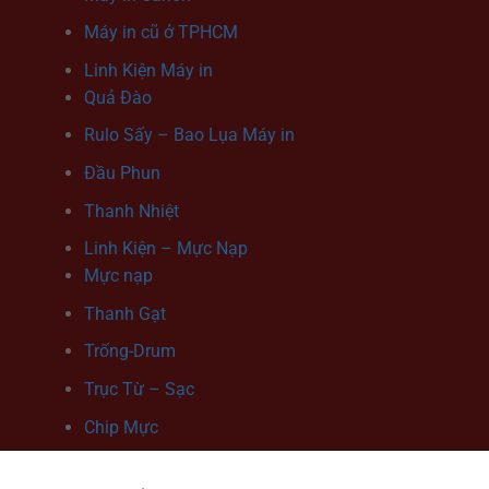
Máy in cũ ở TPHCM
Linh Kiện Máy in
Quả Đào
Rulo Sấy – Bao Lụa Máy in
Đầu Phun
Thanh Nhiệt
Linh Kiện – Mực Nạp
Mực nạp
Thanh Gạt
Trống-Drum
Trục Từ – Sạc
Chip Mực