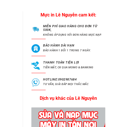
Mực in Lê Nguyễn cam kết:
MIỄN PHÍ GIAO HÀNG CHO ĐƠN TỪ
500K,
KHÔNG ÁP DỤNG VỚI ĐƠN HÀNG MỰC NẠP.
BẢO HÀNH DÀI HẠN
BẢO HÀNH 1 ĐỔI 1 TRONG 7 NGÀY.
THANH TOÁN TIỆN LỢI
TIỀN MẶT, CK QUA MOMO & BANKING
HOTLINE:0902987684
TƯ VẤN, GIẢI ĐÁP MỌI THẮC MẮC
Dịch vụ khác của Lê Nguyễn