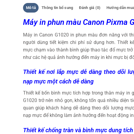
Mô tả
Thông tin bổ sung
Đánh giá (0)
Hướng dẫn mua
Máy in phun màu Canon Pixma
Máy in Canon G1020 in phun màu đơn năng với thi
người dùng tiết kiệm chi phí sử dụng hơn. Thiết 
mực chạm vào thành bình giúp thao tác đổ mực trở 
như các hệ quả ảnh hưởng đến máy in khi mực bị đổ
Thiết kế nơi lắp mực dễ dàng theo dõi 
nạp mực một cách dễ dàng
Thiết kế bốn bình mực tích hợp trong thân máy in g
G1020 trở nên nhỏ gọn, không tốn quá nhiều diện tíc
quan giúp khách hàng dễ dàng theo dõi lượng mự
nạp mực để không làm ảnh hưởng đến hoạt động in
Thiết kế
chống tràn và
bình mực dung tích 