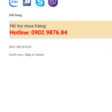
Hết hàng
Hổ trợ mua hàng:
Hotline: 0902.9876.84
SKU:
MF247DW
Danh mục:
Máy in Canon