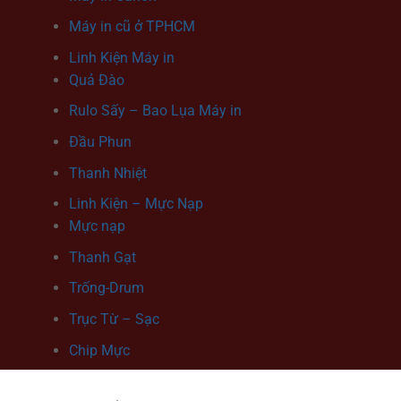
Máy in cũ ở TPHCM
Linh Kiện Máy in
Quả Đào
Rulo Sấy – Bao Lụa Máy in
Đầu Phun
Thanh Nhiệt
Linh Kiện – Mực Nạp
Mực nạp
Thanh Gạt
Trống-Drum
Trục Từ – Sạc
Chip Mực