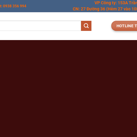
VP Công ty: 153A Trầ
t: 0938 356 994
CN: 27 Đường 36 (Hẻm 27 vào 10M
HOTLINE T