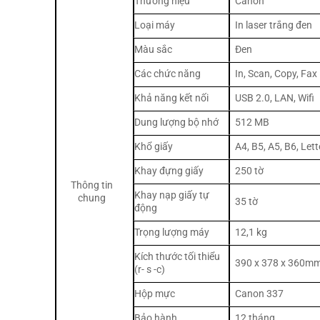
Thương hiệu
Canon
Loại máy
In laser trắng đen
Màu sắc
Đen
Các chức năng
In, Scan, Copy, Fax
Khả năng kết nối
USB 2.0, LAN, Wifi
Dung lượng bộ nhớ
512 MB
Khổ giấy
A4, B5, A5, B6, Lett
Khay đựng giấy
250 tờ
Thông tin
Khay nạp giấy tự
chung
35 tờ
động
Trọng lượng máy
12,1 kg
Kích thước tối thiểu
390 x 378 x 360m
(r- s -c)
Hộp mực
Canon 337
Bảo hành
12 tháng