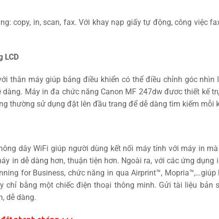
ng: copy, in, scan, fax. Với khay nạp giấy tự động, công việc f
g LCD
ới thân máy giúp bảng điều khiển có thể điều chỉnh góc nhìn li
dễ dàng. Máy in đa chức năng Canon MF 247dw đươc thiết kế tr
ăng thường sử dụng đặt lên đầu trang để dễ dàng tìm kiếm mỗi 
ông dây WiFi giúp người dùng kết nối máy tính với máy in m
 in dễ dàng hơn, thuận tiện hơn. Ngoài ra, với các ứng dụng i
ning for Business, chức năng in qua Airprint™, Mopria™,…giúp
ay chỉ bằng một chiếc điện thoại thông minh. Gửi tài liệu bản 
n, dễ dàng.