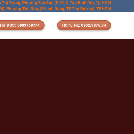
n Thị Trọng, Phường Tân Sơn (P.15, Q.Tân Bình Cũ), Tp.HCM
), Phường Thủ Đức, (P. Linh Đông, TP.Thủ Đức cũ), TPHCM
HỦ ĐỨC: 0903769774
HOTLINE: 0902.9876.84