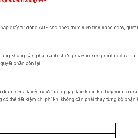
i đặt nhanh chóng +++
p giấy tự động ADF cho phép thực hiện tính năng copy, quét hoặ
ụng không cần phải canh chừng máy in xong một mặt rồi lật gi
quyết phần còn lại.
 drum riêng khiến người dùng gặp khó khăn khi hộp mực có xảy
g có thể tiết kiệm chi phí khi không cần phải thay từng bộ ph