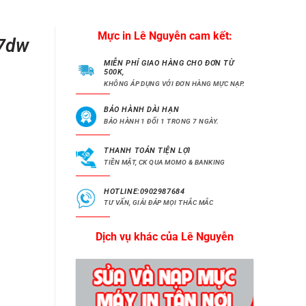
Mực in Lê Nguyễn cam kết:
47dw
MIỄN PHÍ GIAO HÀNG CHO ĐƠN TỪ
500K,
KHÔNG ÁP DỤNG VỚI ĐƠN HÀNG MỰC NẠP.
BẢO HÀNH DÀI HẠN
BẢO HÀNH 1 ĐỔI 1 TRONG 7 NGÀY.
THANH TOÁN TIỆN LỢI
TIỀN MẶT, CK QUA MOMO & BANKING
HOTLINE:0902987684
TƯ VẤN, GIẢI ĐÁP MỌI THẮC MẮC
Dịch vụ khác của Lê Nguyễn