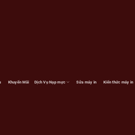
u
Khuyến Mãi
Dịch Vụ Nạp mực
Sửa máy in
Kiến thức máy in