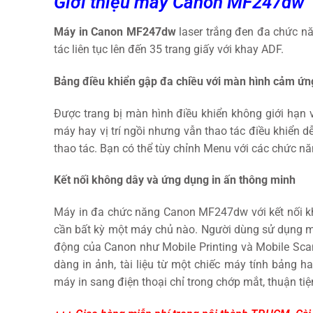
Giới thiệu máy Canon MF247dw
Máy in Canon MF247dw
laser trắng đen đa chức nă
tác liên tục lên đến 35 trang giấy với khay ADF.
Bảng điều khiển gập đa chiều với màn hình cảm ứn
Được trang bị màn hình điều khiển không giới hạn v
máy hay vị trí ngồi nhưng vẫn thao tác điều khiển 
thao tác. Bạn có thể tùy chỉnh Menu với các chức n
Kết nối không dây và ứng dụng in ấn thông minh
Máy in đa chức năng Canon MF247dw với kết nối kh
cần bất kỳ một máy chủ nào. Người dùng sử dụng máy
động của Canon như Mobile Printing và Mobile Scan
dàng in ảnh, tài liệu từ một chiếc máy tính bảng h
máy in sang điện thoại chỉ trong chớp mắt, thuận tiệ