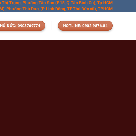
n Thị Trọng, Phường Tân Sơn (P.15, Q.Tân Bình Cũ), Tp.HCM
), Phường Thủ Đức, (P. Linh Đông, TP.Thủ Đức cũ), TPHCM
HỦ ĐỨC: 0903769774
HOTLINE: 0902.9876.84