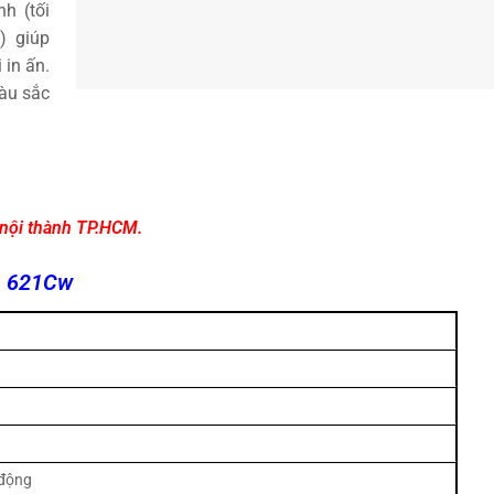
nh (tối
) giúp
 in ấn.
àu sắc
 nội thành TP.HCM.
n 621Cw
i động