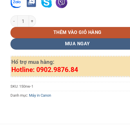
Máy in Canon LBP621Cw laser màu số lượng
THÊM VÀO GIỎ HÀNG
MUA NGAY
Hổ trợ mua hàng:
Hotline: 0902.9876.84
SKU:
150nw-1
Danh mục:
Máy in Canon