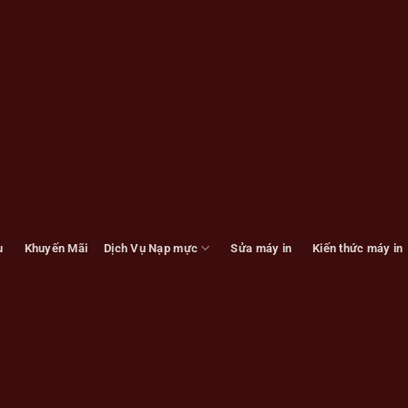
u
Khuyến Mãi
Dịch Vụ Nạp mực
Sửa máy in
Kiến thức máy in