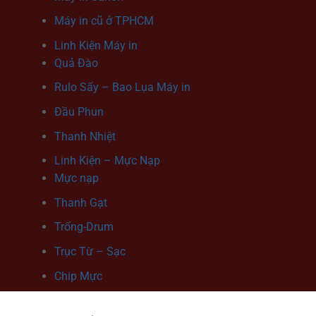
Máy in cũ ở TPHCM
Linh Kiện Máy in
Quả Đào
Rulo Sấy – Bao Lụa Máy in
Đầu Phun
Thanh Nhiệt
Linh Kiện – Mực Nạp
Mực nạp
Thanh Gạt
Trống-Drum
Trục Từ – Sạc
Chip Mực