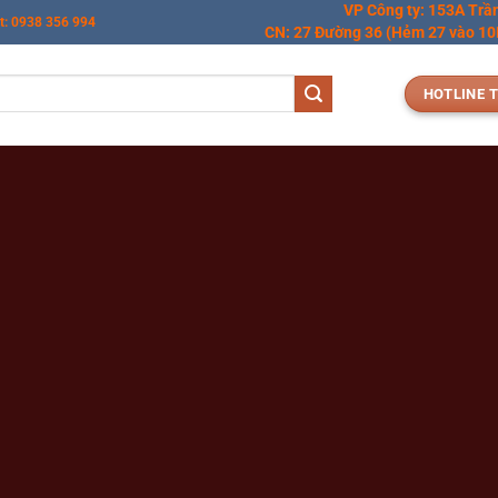
VP Công ty: 153A Trầ
t: 0938 356 994
CN: 27 Đường 36 (Hẻm 27 vào 10M
HOTLINE T