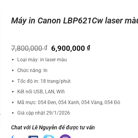
Máy in Canon LBP621Cw laser mà
Giá
Giá
7,800,000
₫
6,900,000
₫
gốc
hiện
Loại máy: in laser màu
là:
tại
7,800,000 ₫.
là:
Chức năng: In
6,900,000 ₫.
Tốc độ in: 18 trang/phút
Kết nối USB, LAN, Wifi
Mã mực: 054 Đen, 054 Xanh, 054 Vàng, 054 Đỏ
Giá cập nhật 29/1/2026
Chat với Lê Nguyễn để được tư vấn