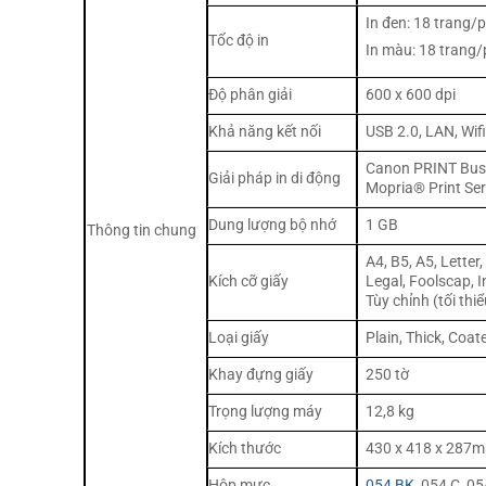
In đen: 18 trang/
Tốc độ in
In màu: 18 trang/
Độ phân giải
600 x 600 dpi
Khả năng kết nối
USB 2.0, LAN, Wif
Canon PRINT Busin
Giải pháp in di động
Mopria® Print Ser
Dung lượng bộ nhớ
1 GB
Thông tin chung
A4, B5, A5, Lette
Kích cỡ giấy
Legal, Foolscap, 
Tùy chỉnh (tối th
Loại giấy
Plain, Thick, Coat
Khay đựng giấy
250 tờ
Trọng lượng máy
12,8 kg
Kích thước
430 x 418 x 287
Hộp mực
054 BK
, 054 C, 0