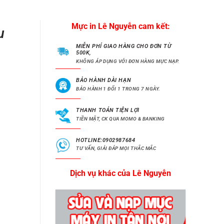
Mực in Lê Nguyễn cam kết:
u
MIỄN PHÍ GIAO HÀNG CHO ĐƠN TỪ
500K,
KHÔNG ÁP DỤNG VỚI ĐƠN HÀNG MỰC NẠP.
BẢO HÀNH DÀI HẠN
BẢO HÀNH 1 ĐỔI 1 TRONG 7 NGÀY.
THANH TOÁN TIỆN LỢI
TIỀN MẶT, CK QUA MOMO & BANKING
HOTLINE:0902987684
TƯ VẤN, GIẢI ĐÁP MỌI THẮC MẮC
Dịch vụ khác của Lê Nguyễn