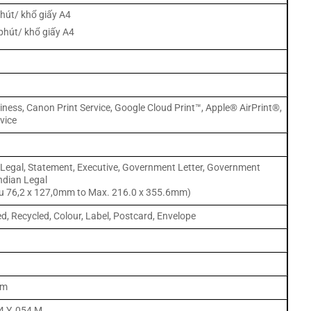
phút/ khổ giấy A4
phút/ khổ giấy A4
i
ess, Canon Print Service, Google Cloud Print™, Apple® AirPrint®,
vice
r, Legal, Statement, Executive, Government Letter, Government
Indian Legal
iểu 76,2 x 127,0mm to Max. 216.0 x 355.6mm)
ed, Recycled, Colour, Label, Postcard, Envelope
mm
54 Y, 054 M