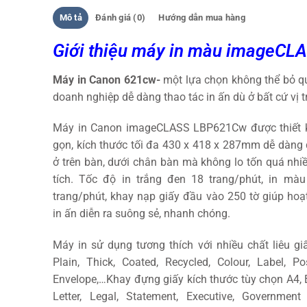
Mô tả
Đánh giá (0)
Hướng dẫn mua hàng
Giới t
hiệu máy in màu imageCL
Máy in Canon 621cw-
một lựa chọn không thể bỏ qu
doanh nghiệp dễ dàng thao tác in ấn dù ở bất cứ vị 
Máy in Canon imageCLASS LBP621Cw được thiết 
gọn, kích thước tối đa 430 x 418 x 287mm dễ dàng 
ở trên bàn, dưới chân bàn mà không lo tốn quá nhi
tích. Tốc độ in trắng đen 18 trang/phút, in màu
trang/phút, khay nạp giấy đầu vào 250 tờ giúp hoạ
in ấn diễn ra suông sẻ, nhanh chóng.
Máy in sử dụng tương thích với nhiều chất liêu gi
Plain, Thick, Coated, Recycled, Colour, Label, Po
Envelope,…Khay đựng giấy kích thước tùy chọn A4, 
Letter, Legal, Statement, Executive, Government L