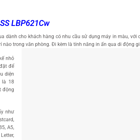
ASS LBP621Cw
a dành cho khách hàng có nhu cầu sử dụng máy in màu, với cổ
trí nào trong văn phòng. Đi kèm là tính năng in ấn qua di động 
kế nhỏ
đặt để
ều diện
 là 18
t động
ấy như
stcard,
B5, A5,
etter,