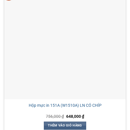
Hộp mực in 151A (W1510A) LN CÓ CHÍP
Giá
Giá
756,000
₫
648,000
₫
gốc
hiện
là:
tại
THÊM VÀO GIỎ HÀNG
756,000 ₫.
là: