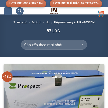
Bỏ
HOTLINE: 0902.9876.84
HOTLINE THỦ ĐỨC: 0903769774
qua
nội
dung
Trang chủ
/
Mực in
/
Hp
/
Hộp mực máy in HP 4103FDN
LỌC
-48%