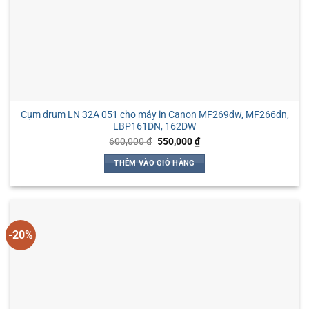
Cụm drum LN 32A 051 cho máy in Canon MF269dw, MF266dn,
LBP161DN, 162DW
Giá
Giá
600,000
₫
550,000
₫
gốc
hiện
là:
tại
THÊM VÀO GIỎ HÀNG
600,000 ₫.
là:
550,000 ₫.
-20%