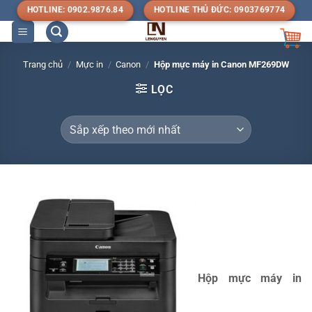
Bỏ
HOTLINE: 0902.9876.84
HOTLINE THỦ ĐỨC: 0903769774
qua
nội
dung
Trang chủ
/
Mực in
/
Canon
/
Hộp mực máy in Canon MF269DW
LỌC
Hộp mực máy in