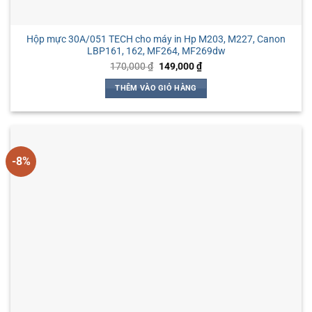
Hộp mực 30A/051 TECH cho máy in Hp M203, M227, Canon
LBP161, 162, MF264, MF269dw
Giá
Giá
170,000
₫
149,000
₫
gốc
hiện
là:
tại
THÊM VÀO GIỎ HÀNG
170,000 ₫.
là:
149,000 ₫.
-8%