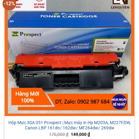
-12%
Hộp Mực 30A 051 Prospect | Mực máy in Hp M203A, M227FDW,
Canon LBP 161dn/ 162dw/ MF264dw/ 269dw
Giá
Giá
170,000
₫
149,000
₫
gốc
hiện