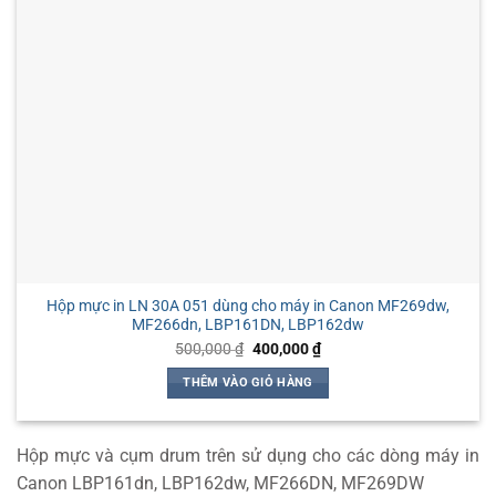
Hộp mực in LN 30A 051 dùng cho máy in Canon MF269dw,
MF266dn, LBP161DN, LBP162dw
Giá
Giá
500,000
₫
400,000
₫
gốc
hiện
là:
tại
THÊM VÀO GIỎ HÀNG
500,000 ₫.
là:
400,000 ₫.
Hộp mực và cụm drum trên sử dụng cho các dòng máy in
Canon LBP161dn, LBP162dw, MF266DN, MF269DW