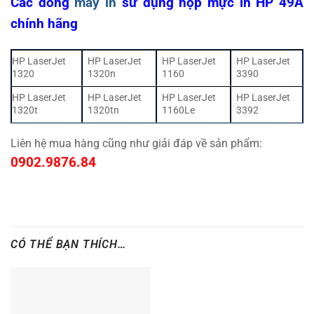
Các dòng
máy in
sử dụng hộp mực in HP 49A
chính hãng
HP LaserJet
HP LaserJet
HP LaserJet
HP LaserJet
1320
1320n
1160
3390
HP LaserJet
HP LaserJet
HP LaserJet
HP LaserJet
1320t
1320tn
1160Le
3392
Liên hệ mua hàng cũng như giải đáp về sản phẩm:
0902.9876.84
CÓ THỂ BẠN THÍCH…