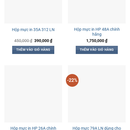
Hộp mực in HP 48A chính
Hộp mực in 35A 312 LN
hãng
Giá
Giá
450,000
₫
390,000
₫
1,750,000
₫
gốc
hiện
là:
tại
THÊM VÀO GIỎ HÀNG
THÊM VÀO GIỎ HÀNG
450,000 ₫.
là:
390,000 ₫.
-22%
Hộp mực in HP 26A chính
Hộp mực 79A LN dùng cho