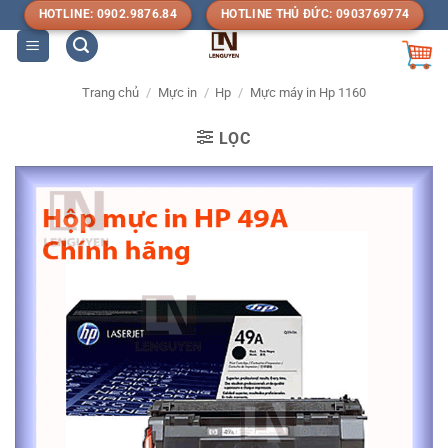
Bỏ
HOTLINE: 0902.9876.84
HOTLINE THỦ ĐỨC: 0903769774
qua
nội
dung
Trang chủ
/
Mực in
/
Hp
/
Mực máy in Hp 1160
LỌC