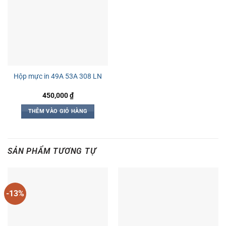
Hộp mực in 49A 53A 308 LN
450,000
₫
THÊM VÀO GIỎ HÀNG
SẢN PHẨM TƯƠNG TỰ
-13%