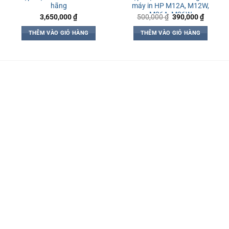
hãng
máy in HP M12A, M12W,
M26A, M26W
Giá
Giá
3,650,000
₫
500,000
₫
390,000
₫
gốc
hiện
là:
tại
THÊM VÀO GIỎ HÀNG
THÊM VÀO GIỎ HÀNG
500,000 ₫.
là:
390,000