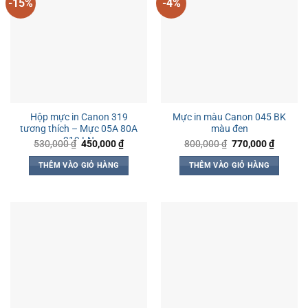
-15%
-4%
Hộp mực in Canon 319
Mực in màu Canon 045 BK
tương thích – Mực 05A 80A
màu đen
319 LN
Giá
Giá
Giá
Giá
530,000
₫
450,000
₫
800,000
₫
770,000
₫
gốc
hiện
gốc
hiện
là:
tại
là:
tại
THÊM VÀO GIỎ HÀNG
THÊM VÀO GIỎ HÀNG
530,000 ₫.
là:
800,000 ₫.
là:
450,000 ₫.
770,000