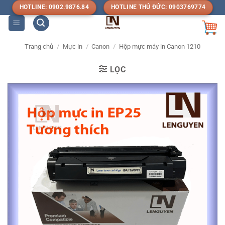
Bỏ
HOTLINE: 0902.9876.84
HOTLINE THỦ ĐỨC: 0903769774
qua
nội
dung
Trang chủ
/
Mực in
/
Canon
/
Hộp mực máy in Canon 1210
LỌC