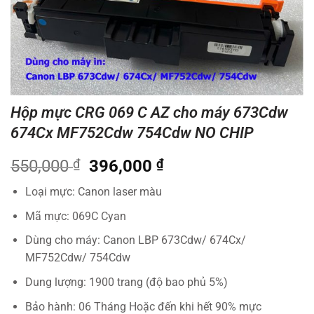
Hộp mực CRG 069 C AZ cho máy 673Cdw
674Cx MF752Cdw 754Cdw NO CHIP
Giá
Giá
550,000
₫
396,000
₫
gốc
hiện
Loại mực: Canon laser màu
là:
tại
550,000 ₫.
là:
Mã mực: 069C Cyan
396,000 ₫.
Dùng cho máy: Canon LBP 673Cdw/ 674Cx/
MF752Cdw/ 754Cdw
Dung lượng: 1900 trang (độ bao phủ 5%)
Bảo hành: 06 Tháng Hoặc đến khi hết 90% mực