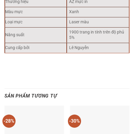
Thương hiệu
AZ mực in
Màu mực
Xanh
Loại mực
Laser màu
1900 trang in tính trên độ phủ
Năng suất
5%
Cung cấp bởi
Lê Nguyễn
SẢN PHẨM TƯƠNG TỰ
-28%
-30%