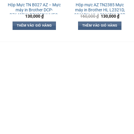
Hộp Mực TN B027 AZ – Mực
Hộp mực AZ TN2385 Mực
máy in Brother DCP-
máy in Brother HL L2321D,
B7640DW, B7620DW MFC-
2361DN, HL L2366DW, DCP
Giá
Giá
130,000
₫
160,000
₫
130,000
₫
gốc
hiện
B7810DW, HL-B2180DW, HL
L2520D, MFC-L2701D, MFC-
là:
tại
B2100D
L2701DW
THÊM VÀO GIỎ HÀNG
THÊM VÀO GIỎ HÀNG
160,000 ₫.
là:
130,000