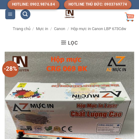
Bỏ
HOTLINE: 0902.9876.84
HOTLINE THỦ ĐỨC: 0903769774
qua
nội
dung
Trang chủ
/
Mực in
/
Canon
/
Hộp mực in Canon LBP 673Cdw
LỌC
-28%