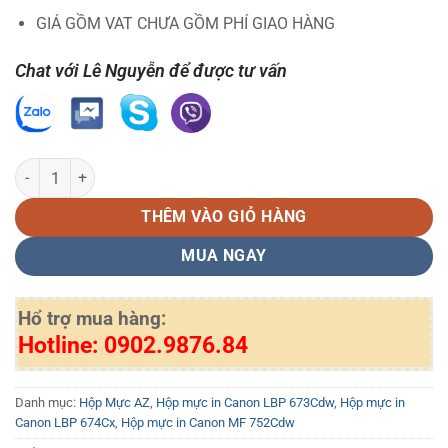
GIÁ GỒM VAT CHƯA GỒM PHÍ GIAO HÀNG
Chat với Lê Nguyễn để được tư vấn
Hộp mực CRG 069 C AZ cho máy 673Cdw 674Cx MF752Cdw 754Cdw 
THÊM VÀO GIỎ HÀNG
MUA NGAY
Hổ trợ mua hàng:
Hotline: 0902.9876.84
Danh mục:
Hộp Mực AZ
,
Hộp mực in Canon LBP 673Cdw
,
Hộp mực in
Canon LBP 674Cx
,
Hộp mực in Canon MF 752Cdw