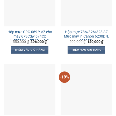
Hộp mực CRG 069 Y AZ cho
Hộp mực 78A/326/328 AZ
máy 673Cdw 674Cx
Mực máy in Canon 6230DN,
MF752Cdw 754Cdw NO
6230DW
Giá
Giá
Giá
Giá
550,000
₫
396,000
₫
200,000
₫
140,000
₫
gốc
hiện
gốc
hiện
CHIP
là:
tại
là:
tại
THÊM VÀO GIỎ HÀNG
THÊM VÀO GIỎ HÀNG
550,000 ₫.
là:
200,000 ₫.
là:
396,000 ₫.
140,000
-19%