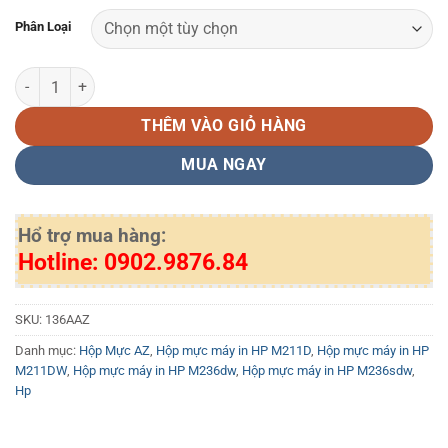
Phân Loại
Hộp mực AZ 136A (W1360A) - dùng cho máy in HP M211d/ M211dw
THÊM VÀO GIỎ HÀNG
MUA NGAY
Hổ trợ mua hàng:
Hotline: 0902.9876.84
SKU:
136AAZ
Danh mục:
Hộp Mực AZ
,
Hộp mực máy in HP M211D
,
Hộp mực máy in HP
M211DW
,
Hộp mực máy in HP M236dw
,
Hộp mực máy in HP M236sdw
,
Hp