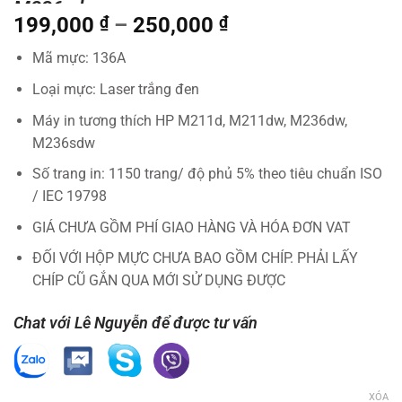
M236sdw
Khoảng
199,000
₫
–
250,000
₫
giá:
Mã mực: 136A
từ
199,000 ₫
Loại mực: Laser trắng đen
đến
Máy in tương thích HP M211d, M211dw, M236dw,
250,000 ₫
M236sdw
Số trang in: 1150 trang/ độ phủ 5% theo tiêu chuẩn ISO
/ IEC 19798
GIÁ CHƯA GỒM PHÍ GIAO HÀNG VÀ HÓA ĐƠN VAT
ĐỐI VỚI HỘP MỰC CHƯA BAO GỒM CHÍP. PHẢI LẤY
CHÍP CŨ GẮN QUA MỚI SỬ DỤNG ĐƯỢC
Chat với Lê Nguyễn để được tư vấn
XÓA