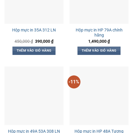
Hộp mực in HP 79A chính
Hộp mực in 35A 312 LN
hãng
Giá
Giá
450,000
₫
390,000
₫
1,490,000
₫
gốc
hiện
là:
tại
THÊM VÀO GIỎ HÀNG
THÊM VÀO GIỎ HÀNG
450,000 ₫.
là:
390,000 ₫.
-11%
Hộp mực in HP 48A Tương
Hộp mực in 49A 53A 308 LN