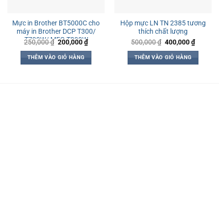
Mực in Brother BT5000C cho
Hộp mực LN TN 2385 tương
máy in Brother DCP T300/
thích chất lượng
T700W/ MFC-T800W
Giá
Giá
Giá
Giá
250,000
₫
200,000
₫
500,000
₫
400,000
₫
gốc
hiện
gốc
hiện
là:
tại
là:
tại
THÊM VÀO GIỎ HÀNG
THÊM VÀO GIỎ HÀNG
250,000 ₫.
là:
500,000 ₫.
là:
200,000 ₫.
400,000