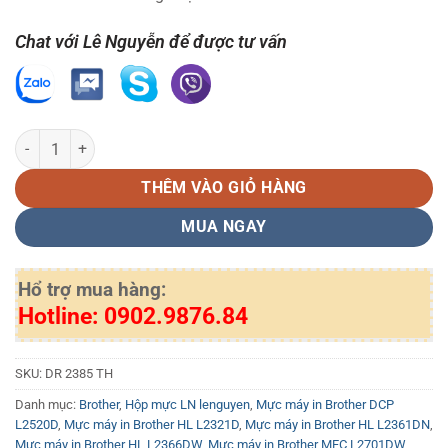
Chat với Lê Nguyễn để được tư vấn
Cụm drum Brother DR 2385 LN số lượng
THÊM VÀO GIỎ HÀNG
MUA NGAY
Hổ trợ mua hàng:
Hotline: 0902.9876.84
SKU:
DR 2385 TH
Danh mục:
Brother
,
Hộp mực LN lenguyen
,
Mực máy in Brother DCP
L2520D
,
Mực máy in Brother HL L2321D
,
Mực máy in Brother HL L2361DN
,
Mực máy in Brother HL L2366DW
,
Mực máy in Brother MFC L2701DW