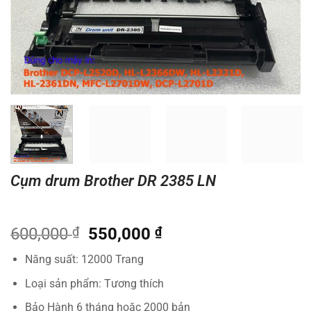
Cụm drum Brother DR 2385 LN
Giá
Giá
600,000
₫
550,000
₫
gốc
hiện
Năng suất: 12000 Trang
là:
tại
600,000 ₫.
là:
Loại sản phẩm: Tương thích
550,000 ₫.
Bảo Hành 6 tháng hoặc 2000 bản