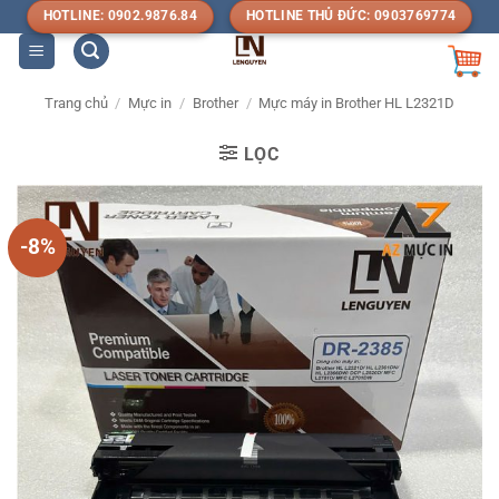
Bỏ
HOTLINE: 0902.9876.84
HOTLINE THỦ ĐỨC: 0903769774
qua
nội
dung
Trang chủ
/
Mực in
/
Brother
/
Mực máy in Brother HL L2321D
LỌC
-8%