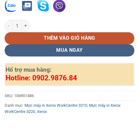
Hộp mực in Xerox 106R01486 số lượng
THÊM VÀO GIỎ HÀNG
MUA NGAY
Hổ trợ mua hàng:
Hotline: 0902.9876.84
SKU:
106R01486
Danh mục:
Mực máy in Xerox WorkCentre 3210
,
Mực máy in Xerox
WorkCentre 3220
,
Xerox