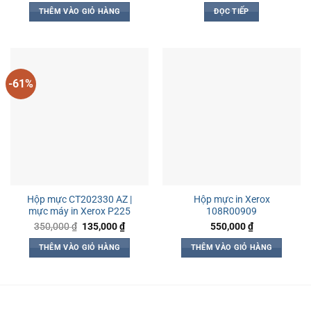
là:
tại
THÊM VÀO GIỎ HÀNG
ĐỌC TIẾP
350,000 ₫.
là:
225,000 ₫.
-61%
Hộp mực CT202330 AZ |
Hộp mực in Xerox
mực máy in Xerox P225
108R00909
Giá
Giá
350,000
₫
135,000
₫
550,000
₫
gốc
hiện
là:
tại
THÊM VÀO GIỎ HÀNG
THÊM VÀO GIỎ HÀNG
350,000 ₫.
là:
135,000 ₫.