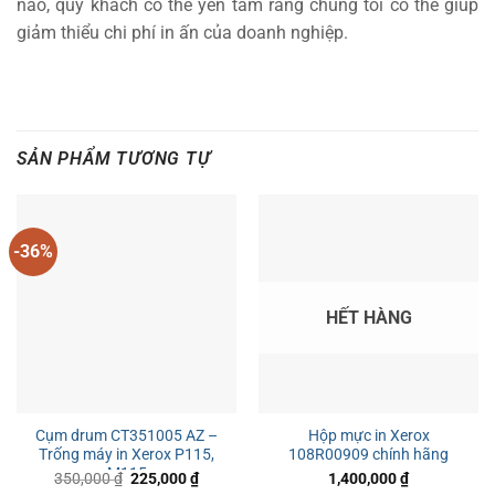
nào, quý khách có thể yên tâm rằng chúng tôi có thể giúp
giảm thiểu chi phí in ấn của doanh nghiệp.
SẢN PHẨM TƯƠNG TỰ
-36%
HẾT HÀNG
Cụm drum CT351005 AZ –
Hộp mực in Xerox
Trống máy in Xerox P115,
108R00909 chính hãng
M115
Giá
Giá
350,000
₫
225,000
₫
1,400,000
₫
gốc
hiện