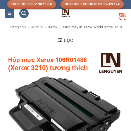
Bỏ
HOTLINE: 0902.9876.84
HOTLINE THỦ ĐỨC: 0903769774
qua
nội
dung
Trang chủ
/
Mực in
/
Xerox
/
Mực máy in Xerox WorkCentre 3210
LỌC