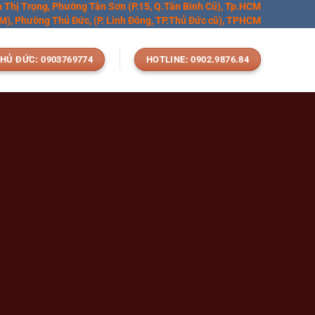
n Thị Trọng, Phường Tân Sơn (P.15, Q.Tân Bình Cũ), Tp.HCM
), Phường Thủ Đức, (P. Linh Đông, TP.Thủ Đức cũ), TPHCM
HỦ ĐỨC: 0903769774
HOTLINE: 0902.9876.84