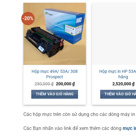
-20%
Hộp mực 49A/ 53A/ 308
Hộp mực in HP 53A
Prospect
hãng
Giá
Giá
250,000
₫
200,000
₫
2,520,000
₫
gốc
hiện
là:
tại
THÊM VÀO GIỎ HÀNG
THÊM VÀO GIỎ H
250,000 ₫.
là:
200,000 ₫.
Các hộp mực trên còn sử dụng cho các dòng máy i
Các Bạn nhấn vào link để xem thêm các dòng
mực i