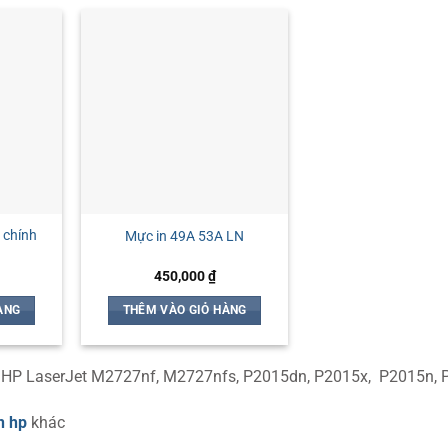
 chính
Mực in 49A 53A LN
450,000
₫
ÀNG
THÊM VÀO GIỎ HÀNG
n HP LaserJet M2727nf, M2727nfs, P2015dn, P2015x, P2015n, 
n hp
khác