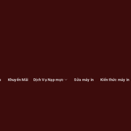
u
Khuyến Mãi
Dịch Vụ Nạp mực
Sửa máy in
Kiến thức máy in