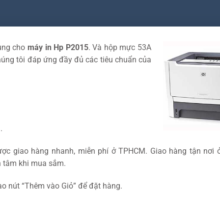
ùng cho
máy in Hp P2015
. Và hộp mực 53A
húng tôi đáp ứng đầy đủ các tiêu chuẩn của
.
ược giao hàng nhanh, miễn phí ở TPHCM. Giao hàng tận nơi ở
n tâm khi mua sắm.
ào nút “Thêm vào Giỏ” để đặt hàng.