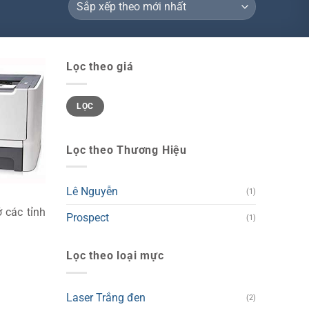
Lọc theo giá
Giá
Giá
LỌC
tối
tối
thiểu
đa
Lọc theo Thương Hiệu
Lê Nguyễn
(1)
 các tỉnh
Prospect
(1)
Lọc theo loại mực
Laser Trắng đen
(2)