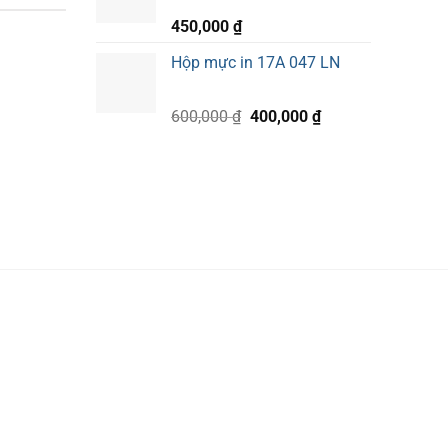
390,000 ₫.
450,000
₫
Hộp mực in 17A 047 LN
Giá
Giá
600,000
₫
400,000
₫
gốc
hiện
là:
tại
600,000 ₫.
là:
400,000 ₫.