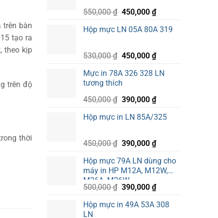
390,000 ₫.
Giá
Giá
550,000
₫
450,000
₫
gốc
hiện
 trên bàn
Hộp mực LN 05A 80A 319
là:
tại
15 tạo ra
550,000 ₫.
là:
, theo kịp
450,000 ₫.
Giá
Giá
530,000
₫
450,000
₫
gốc
hiện
Mực in 78A 326 328 LN
là:
tại
tương thích
g trên độ
530,000 ₫.
là:
450,000 ₫.
Giá
Giá
450,000
₫
390,000
₫
gốc
hiện
Hộp mực in LN 85A/325
là:
tại
450,000 ₫.
là:
rong thời
390,000 ₫.
Giá
Giá
450,000
₫
390,000
₫
gốc
hiện
Hộp mực 79A LN dùng cho
là:
tại
máy in HP M12A, M12W,
450,000 ₫.
là:
M26A, M26W
390,000 ₫.
Giá
Giá
500,000
₫
390,000
₫
gốc
hiện
Hộp mực in 49A 53A 308
là:
tại
LN
500,000 ₫.
là: