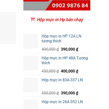
Hộp mực in Hp bán chạy
Hộp mực in HP 12A LN
tương thích
Giá
Giá
400,000
₫
390,000
₫
gốc
hiện
Hộp mực in HP 48A Tương
là:
tại
thích
400,000 ₫.
là:
390,000 ₫.
Giá
Giá
450,000
₫
400,000
₫
gốc
hiện
Hộp mực in 83A-337 LN
là:
tại
450,000 ₫.
là:
400,000 ₫.
Giá
Giá
450,000
₫
390,000
₫
gốc
hiện
Hộp mực in 26A 052 LN
là:
tại
450,000 ₫.
là: