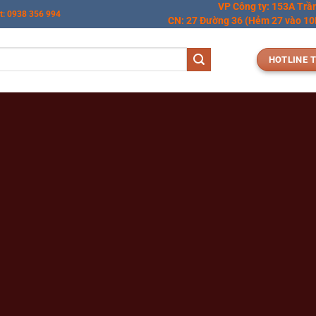
VP Công ty: 153A Trầ
t: 0938 356 994
CN: 27 Đường 36 (Hẻm 27 vào 10M
HOTLINE T