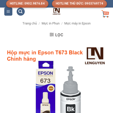
Bỏ
HOTLINE: 0902.9876.84
HOTLINE THỦ ĐỨC: 0903769774
qua
nội
dung
Trang chủ
/
Mực in Phun
/
Mực máy in Epson
LỌC