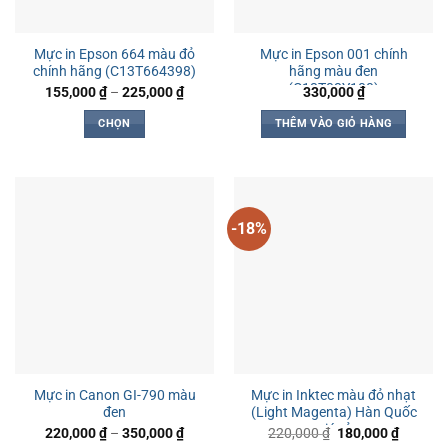
Mực in Epson 664 màu đỏ
Mực in Epson 001 chính
chính hãng (C13T664398)
hãng màu đen
(C13T03Y100)
Khoảng
155,000
₫
–
225,000
₫
330,000
₫
giá:
từ
CHỌN
THÊM VÀO GIỎ HÀNG
155,000 ₫
đến
Sản
225,000 ₫
phẩm
này
có
-18%
nhiều
biến
thể.
Các
tùy
chọn
có
thể
Mực in Canon GI-790 màu
Mực in Inktec màu đỏ nhạt
được
đen
(Light Magenta) Hàn Quốc
chọn
giá rẻ
Khoảng
Giá
Giá
220,000
₫
–
350,000
₫
220,000
₫
180,000
₫
trên
giá:
gốc
hiện