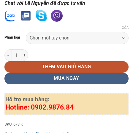
Chat với Lê Nguyễn để được tư vấn
XÓA
Phân loại
Mực in Epson T673 màu đen chính hãng (C13T673100) số lượng
THÊM VÀO GIỎ HÀNG
MUA NGAY
Hổ trợ mua hàng:
Hotline: 0902.9876.84
SKU:
673 K