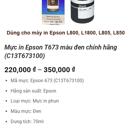
Mực in Epson T673 màu đen chính hãng
(C13T673100)
Khoảng
220,000
₫
–
350,000
₫
giá:
Mã mực: Epson 673 (C13T673100)
từ
220,000 ₫
Hãng sản xuất: Epson
đến
Loại mực: Mực in phun
350,000 ₫
Màu mực: Đen
Dung tích: 70ml