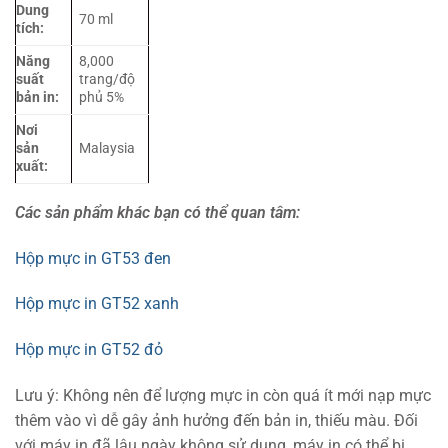
Dung
70 ml
tích:
Năng
8,000
suất
trang/độ
bản in:
phủ 5%
Nơi
sản
Malaysia
xuất:
Các sản phẩm khác bạn có thể quan tâm:
Hộp mực in GT53 đen
Hộp mực in GT52 xanh
Hộp mực in GT52 đỏ
Lưu ý: Không nên để lượng mực in còn quá ít mới nạp mực
thêm vào vì dễ gây ảnh hưởng đến bản in, thiếu màu. Đối
với máy in đã lâu ngày không sử dụng, máy in có thể bị