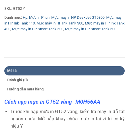
SKU:
GT52 Y
Danh mục:
Hp
,
Mực in Phun
,
Mực máy in HP DeskJet GT5800
,
Mực máy
in HP Ink Tank 110
,
Mực máy in HP Ink Tank 300
,
Mực máy in HP Ink Tank
400
,
Mực máy in HP Smart Tank 500
,
Mực máy in HP Smart Tank 600
Mô tả
Đánh giá (0)
Hướng dẫn mua hàng
Cách nạp mực in GT52 vàng- M0H56AA
Trước khi nạp mực in GT52 vàng, kiểm tra máy in đã tắt
nguồn chưa. Mở nắp khay chứa mực in tại vị trí có ký
hiệu Y.