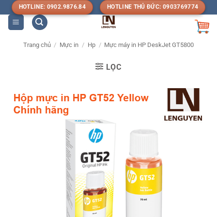
Bỏ
HOTLINE: 0902.9876.84
HOTLINE THỦ ĐỨC: 0903769774
qua
nội
dung
Trang chủ
/
Mực in
/
Hp
/
Mực máy in HP DeskJet GT5800
LỌC