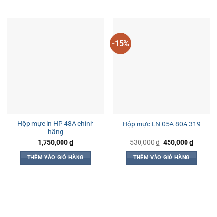
-15%
Hộp mực in HP 48A chính
Hộp mực LN 05A 80A 319
hãng
Giá
Giá
1,750,000
₫
530,000
₫
450,000
₫
gốc
hiện
là:
tại
THÊM VÀO GIỎ HÀNG
THÊM VÀO GIỎ HÀNG
530,000 ₫.
là:
450,000