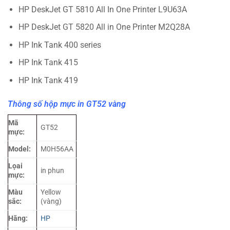
HP DeskJet GT 5810 All In One Printer L9U63A
HP DeskJet GT 5820 All in One Printer M2Q28A
HP Ink Tank 400 series
HP Ink Tank 415
HP Ink Tank 419
Thông số hộp mực in GT52 vàng
Mã
GT52
mực:
Model:
M0H56AA
Lọai
in phun
mực:
Màu
Yellow
sắc:
(vàng)
Hãng:
HP