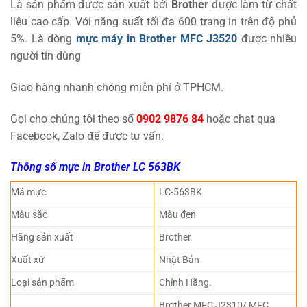
Là sản phẩm được sản xuất bởi
Brother
được làm từ chất
liệu cao cấp. Với năng suất tối đa 600 trang in trên độ phủ
5%. Là dòng
mực máy in Brother MFC J3520
được nhiều
người tin dùng
Giao hàng nhanh chóng miễn phí ở TPHCM.
Gọi cho chúng tôi theo số
0902 9876 84
hoặc chat qua
Facebook, Zalo để được tư vấn.
Thông số mực in Brother LC 563BK
Mã mực
LC-563BK
Màu sắc
Màu đen
Hãng sản xuất
Brother
Xuất xứ
Nhật Bản
Loại sản phẩm
Chính Hãng.
Brother MFC J2310/ MFC