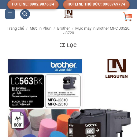
Bỏ
HOTLINE: 0902.9876.84
HOTLINE THỦ ĐỨC: 0903769774
qua
nội
dung
Trang chủ
/
Mực in Phun
/
Brother
/
Mực máy in Brother MFC J3520,
J3720
LỌC