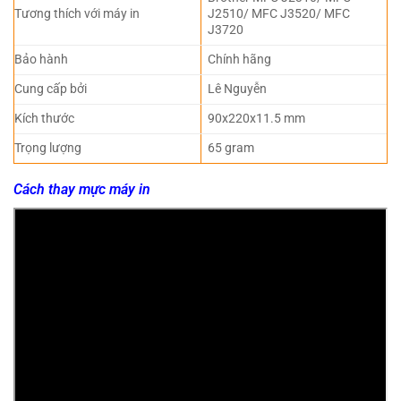
Tương thích với máy in
J2510/ MFC J3520/ MFC
J3720
Bảo hành
Chính hãng
Cung cấp bởi
Lê Nguyễn
Kích thước
90x220x11.5 mm
Trọng lượng
65 gram
Cách thay mực máy in