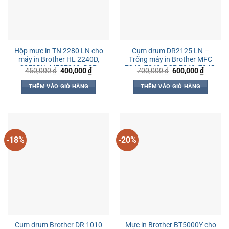
Hộp mực in TN 2280 LN cho
Cụm drum DR2125 LN –
máy in Brother HL 2240D,
Trống máy in Brother MFC
2250DN, MFC7360, DCP
7340, 7840, DCP 7040, 7045,
Giá
Giá
Giá
Giá
450,000
₫
400,000
₫
700,000
₫
600,000
₫
gốc
hiện
gốc
hiện
7060
HL 2140
là:
tại
là:
tại
THÊM VÀO GIỎ HÀNG
THÊM VÀO GIỎ HÀNG
450,000 ₫.
là:
700,000 ₫.
là:
400,000 ₫.
600,000
-18%
-20%
Mực in Brother BT5000Y cho
Cụm drum Brother DR 1010