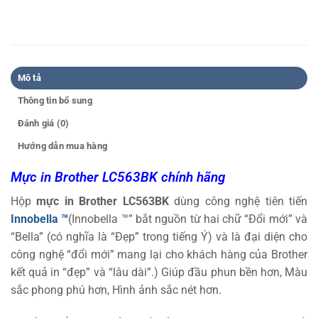
Mô tả
Thông tin bổ sung
Đánh giá (0)
Hướng dẫn mua hàng
Mực in Brother LC563BK chính hãng
Hộp
mực in Brother LC563BK
dùng công nghệ tiên tiến
Innobella ™
(Innobella ™” bắt nguồn từ hai chữ “Đổi mới” và
“Bella” (có nghĩa là “Đẹp” trong tiếng Ý) và là đại diện cho
công nghệ “đổi mới” mang lại cho khách hàng của Brother
kết quả in “đẹp” và “lâu dài”.) Giúp đầu phun bền hơn, Màu
sắc phong phú hơn, Hình ảnh sắc nét hơn.