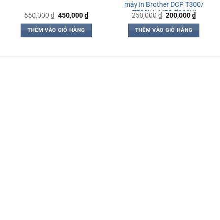
máy in Brother DCP T300/
T700W/ MFC-T800W
Giá
Giá
Giá
Giá
550,000
₫
450,000
₫
250,000
₫
200,000
₫
gốc
hiện
gốc
hiện
là:
tại
là:
tại
THÊM VÀO GIỎ HÀNG
THÊM VÀO GIỎ HÀNG
550,000 ₫.
là:
250,000 ₫.
là:
450,000 ₫.
200,000