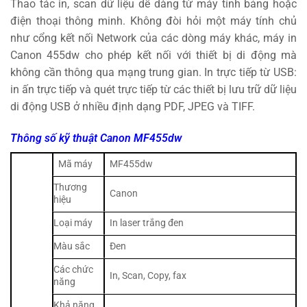
Thao tác in, scan dữ liệu dễ dàng từ máy tính bảng hoặc
điện thoại thông minh. Không đòi hỏi một máy tính chủ
như cổng kết nối Network của các dòng máy khác, máy in
Canon 455dw cho phép kết nối với thiết bị di động mà
không cần thông qua mạng trung gian. In trực tiếp từ USB:
in ấn trực tiếp và quét trực tiếp từ các thiết bị lưu trữ dữ liệu
di động USB ở nhiều định dạng PDF, JPEG và TIFF.
Thông số kỹ thuật Canon MF455dw
Mã máy
MF455dw
Thương
Canon
hiệu
Loại máy
In laser trắng đen
Màu sắc
Đen
Các chức
In, Scan, Copy, fax
năng
Khả năng