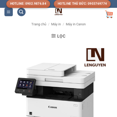
Bỏ
HOTLINE: 0902.9876.84
HOTLINE THỦ ĐỨC: 0903769774
qua
nội
dung
Trang chủ
/
Máy in
/
Máy in Canon
LỌC