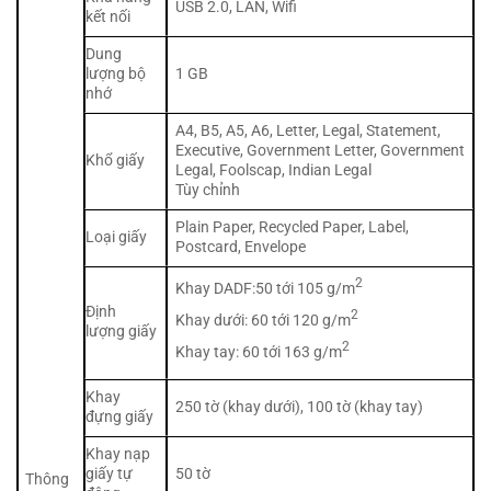
USB 2.0, LAN, Wifi
kết nối
Dung
lượng bộ
1 GB
nhớ
A4, B5, A5, A6, Letter, Legal, Statement,
Executive, Government Letter, Government
Khổ giấy
Legal, Foolscap, Indian Legal
Tùy chỉnh
Plain Paper, Recycled Paper, Label,
Loại giấy
Postcard, Envelope
2
Khay DADF:50 tới 105 g/m
Định
2
Khay dưới: 60 tới 120 g/m
lượng giấy
2
Khay tay: 60 tới 163 g/m
Khay
250 tờ (khay dưới), 100 tờ (khay tay)
đựng giấy
Khay nạp
giấy tự
50 tờ
Thông