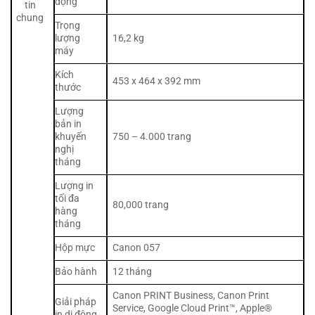
động
tin
chung
Trọng
lượng
16,2 kg
máy
Kích
453 x 464 x 392 mm
thước
Lượng
bản in
khuyến
750 – 4.000 trang
nghị
tháng
Lượng in
tối đa
80,000 trang
hàng
tháng
Hộp mực
Canon 057
Bảo hành
12 tháng
Canon PRINT Business, Canon Print
Giải pháp
Service, Google Cloud Print™, Apple®
in di động