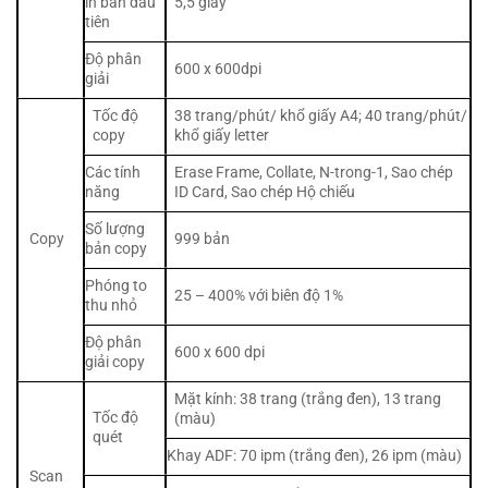
in bản đầu
5,5 giây
tiên
Độ phân
600 x 600dpi
giải
Tốc độ
38 trang/phút/ khổ giấy A4; 40 trang/phút/
copy
khổ giấy letter
Các tính
Erase Frame, Collate, N-trong-1, Sao chép
năng
ID Card, Sao chép Hộ chiếu
Số lượng
Copy
999 bản
bản copy
Phóng to
25 – 400% với biên độ 1%
thu nhỏ
Độ phân
600 x 600 dpi
giải copy
Mặt kính: 38 trang (trắng đen), 13 trang
Tốc độ
(màu)
quét
Khay ADF: 70 ipm (trắng đen), 26 ipm (màu)
Scan