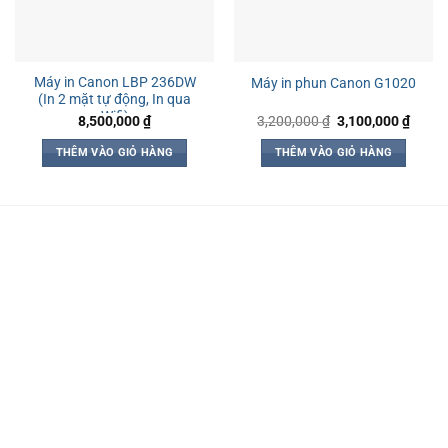
Máy in Canon LBP 236DW
Máy in phun Canon G1020
(In 2 mặt tự động, In qua
Wifi)
Giá
Giá
8,500,000
₫
3,200,000
₫
3,100,000
₫
gốc
hiện
là:
tại
THÊM VÀO GIỎ HÀNG
THÊM VÀO GIỎ HÀNG
3,200,000 ₫.
là:
3,100,