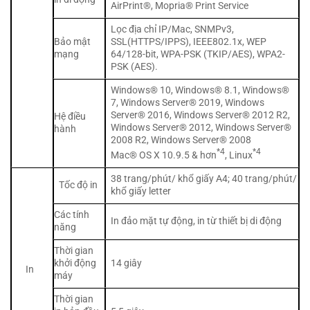
AirPrint®, Mopria® Print Service
Lọc địa chỉ IP/Mac, SNMPv3,
Bảo mật
SSL(HTTPS/IPPS), IEEE802.1x, WEP
mạng
64/128-bit, WPA-PSK (TKIP/AES), WPA2-
PSK (AES).
Windows® 10, Windows® 8.1, Windows®
7, Windows Server® 2019, Windows
Server® 2016, Windows Server® 2012 R2,
Hệ điều
Windows Server® 2012, Windows Server®
hành
2008 R2, Windows Server® 2008
*4
*4
Mac® OS X 10.9.5 & hơn
, Linux
38 trang/phút/ khổ giấy A4; 40 trang/phút/
Tốc độ in
khổ giấy letter
Các tính
In đảo mặt tự động, in từ thiết bị di động
năng
Thời gian
khởi động
14 giây
In
máy
Thời gian