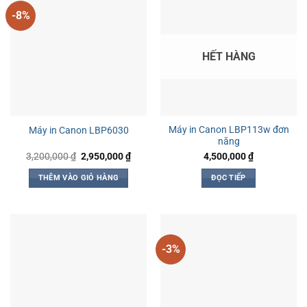
-8%
HẾT HÀNG
Máy in Canon LBP113w đơn
Máy in Canon LBP6030
năng
Giá
Giá
3,200,000
₫
2,950,000
₫
4,500,000
₫
gốc
hiện
là:
tại
THÊM VÀO GIỎ HÀNG
ĐỌC TIẾP
3,200,000 ₫.
là:
2,950,000 ₫.
-3%