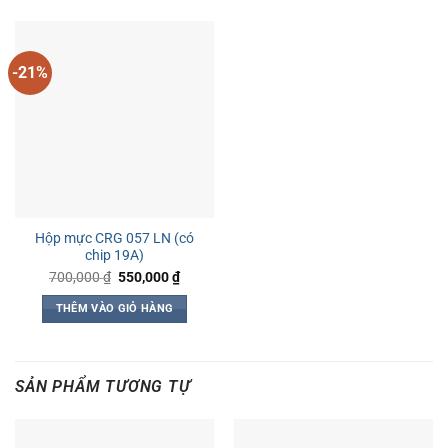
-21%
Hộp mực CRG 057 LN (có
chip 19A)
Giá
Giá
700,000
₫
550,000
₫
gốc
hiện
là:
tại
THÊM VÀO GIỎ HÀNG
700,000 ₫.
là:
550,000 ₫.
SẢN PHẨM TƯƠNG TỰ