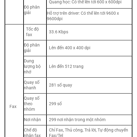
Quang học: Có thể lên tới 600 x 600dpi
Độ phân
giải
Hỗ trợ trên driver: Có thể lên tới 9600 x
9600dpi
Tốc độ
33.6 Kbps
fax
Độ phân
Lên đến 400 x 400 dpi
giải
Dung
lượng bộ
Lên đến 512 trang
nhớ
Quay số
281 số quay
nhanh
Quay số
theo
299 số
Fax
nhóm
Nơi nhận
299 nơi nhận trong một nhóm
Chế độ
Chỉ Fax, Thủ công, Trả lời, Tự động chuyển
nhận fax
Fax/Tel