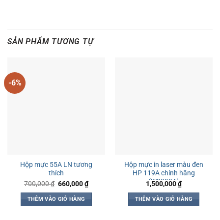
SẢN PHẨM TƯƠNG TỰ
-6%
Hộp mực 55A LN tương
Hộp mực in laser màu đen
thích
HP 119A chính hãng
(W2090A)
Giá
Giá
700,000
₫
660,000
₫
1,500,000
₫
gốc
hiện
là:
tại
THÊM VÀO GIỎ HÀNG
THÊM VÀO GIỎ HÀNG
700,000 ₫.
là:
660,000 ₫.