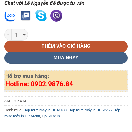
Chat với Lê Nguyễn để được tư vấn
Hộp mực in laser màu vàng 206A (W2113A) số lượng
THÊM VÀO GIỎ HÀNG
MUA NGAY
Hổ trợ mua hàng:
Hotline: 0902.9876.84
SKU:
206A M
Danh mục:
Hộp mực máy in HP M183
,
Hộp mực máy in HP M255
,
Hộp
mực máy in HP M283
,
Hp
,
Mực in