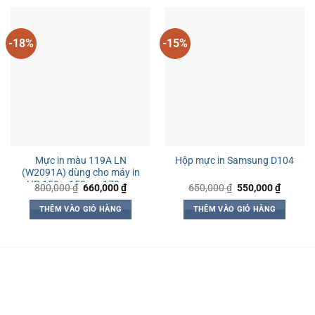
-18%
-15%
Mực in màu 119A LN
Hộp mực in Samsung D104
(W2091A) dùng cho máy in
HP 150a, 150nw, 178nw,
Giá
Giá
Giá
Giá
800,000
₫
660,000
₫
650,000
₫
550,000
₫
gốc
hiện
gốc
hiện
179fnw
là:
tại
là:
tại
THÊM VÀO GIỎ HÀNG
THÊM VÀO GIỎ HÀNG
800,000 ₫.
là:
650,000 ₫.
là:
660,000 ₫.
550,000