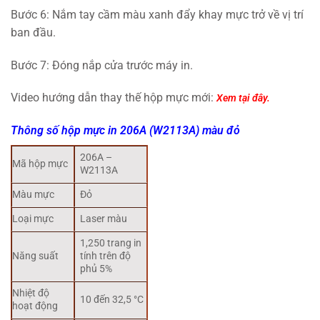
Bước 6: Nắm tay cầm màu xanh đẩy khay mực trở về vị trí
ban đầu.
Bước 7: Đóng nắp cửa trước máy in.
Video hướng dẫn thay thế hộp mực mới:
Xem tại đây.
Thông số hộp mực in 206A (W2113A) màu đỏ
206A –
Mã hộp mực
W2113A
Màu mực
Đỏ
Loại mực
Laser màu
1,250 trang in
Năng suất
tính trên độ
phủ 5%
Nhiệt độ
10 đến 32,5 °C
hoạt động