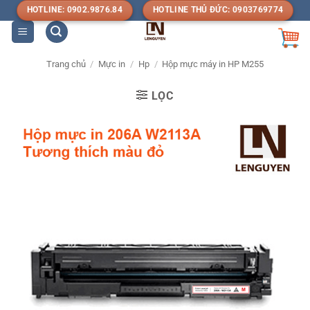
Bỏ
HOTLINE: 0902.9876.84
HOTLINE THỦ ĐỨC: 0903769774
qua
nội
dung
Trang chủ
/
Mực in
/
Hp
/
Hộp mực máy in HP M255
LỌC