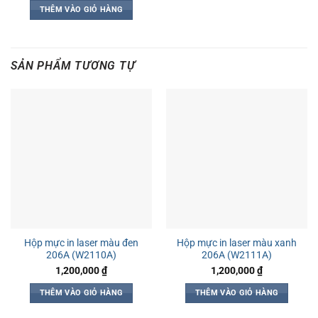
là:
tại
THÊM VÀO GIỎ HÀNG
800,000 ₫.
là:
660,000 ₫.
SẢN PHẨM TƯƠNG TỰ
Hộp mực in laser màu đen
Hộp mực in laser màu xanh
206A (W2110A)
206A (W2111A)
1,200,000
₫
1,200,000
₫
THÊM VÀO GIỎ HÀNG
THÊM VÀO GIỎ HÀNG