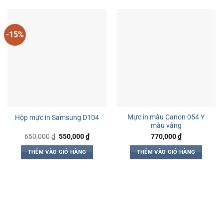
-15%
Mực in màu Canon 054 Y
Hộp mực in Samsung D104
màu vàng
Giá
Giá
650,000
₫
550,000
₫
770,000
₫
gốc
hiện
là:
tại
THÊM VÀO GIỎ HÀNG
THÊM VÀO GIỎ HÀNG
650,000 ₫.
là:
550,000 ₫.