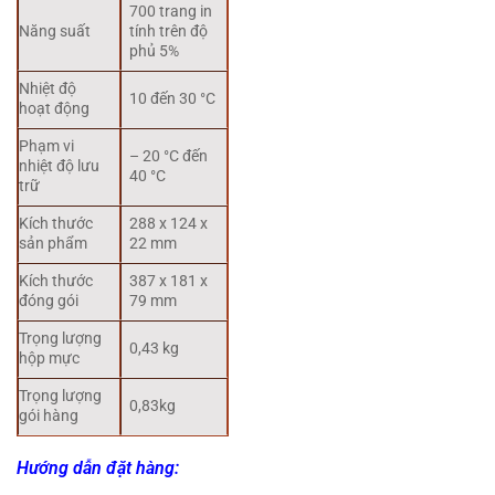
700 trang in
Năng suất
tính trên độ
phủ 5%
Nhiệt độ
10 đến 30 °C
hoạt động
Phạm vi
– 20 °C đến
nhiệt độ lưu
40 °C
trữ
Kích thước
288 x 124 x
sản phẩm
22 mm
Kích thước
387 x 181 x
đóng gói
79 mm
Trọng lượng
0,43 kg
hộp mực
Trọng lượng
0,83kg
gói hàng
Hướng dẫn đặt hàng: