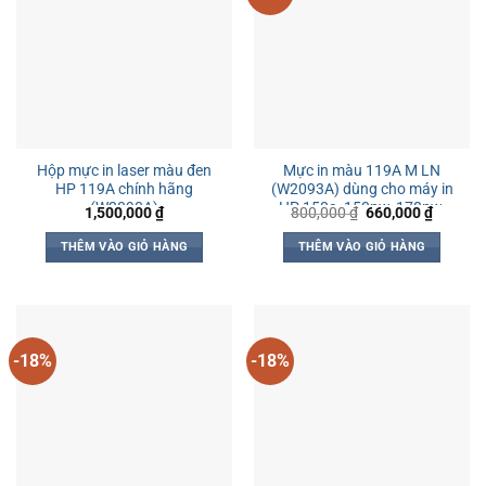
Hộp mực in laser màu đen
Mực in màu 119A M LN
HP 119A chính hãng
(W2093A) dùng cho máy in
(W2090A)
HP 150a, 150nw, 178nw,
Giá
Giá
1,500,000
₫
800,000
₫
660,000
₫
gốc
hiện
179fnw
là:
tại
THÊM VÀO GIỎ HÀNG
THÊM VÀO GIỎ HÀNG
800,000 ₫.
là:
660,000
-18%
-18%