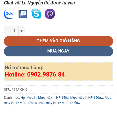
Chat với Lê Nguyễn để được tư vấn
Hộp mực in laser màu xanh HP 119A chính hãng (W2091A) số lượng
THÊM VÀO GIỎ HÀNG
MUA NGAY
Hổ trợ mua hàng:
Hotline: 0902.9876.84
SKU:
119A CH C
Danh mục:
Hp
,
Mực in
,
Mực máy in HP 150a
,
Mực máy in HP 150nw
,
Mực
máy in HP MFP 178nw
,
Mực máy in HP MFP 179fnw