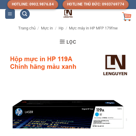
Bỏ
HOTLINE: 0902.9876.84
HOTLINE THỦ ĐỨC: 0903769774
qua
nội
dung
Trang chủ
/
Mực in
/
Hp
/
Mực máy in HP MFP 179fnw
LỌC