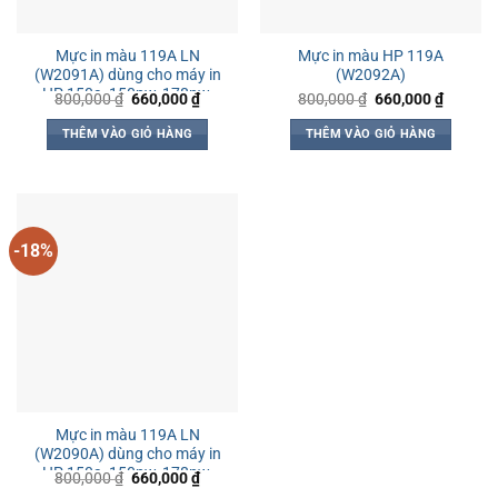
Mực in màu 119A LN
Mực in màu HP 119A
(W2091A) dùng cho máy in
(W2092A)
HP 150a, 150nw, 178nw,
Giá
Giá
Giá
Giá
800,000
₫
660,000
₫
800,000
₫
660,000
₫
gốc
hiện
gốc
hiện
179fnw
là:
tại
là:
tại
THÊM VÀO GIỎ HÀNG
THÊM VÀO GIỎ HÀNG
800,000 ₫.
là:
800,000 ₫.
là:
660,000 ₫.
660,000
-18%
Mực in màu 119A LN
(W2090A) dùng cho máy in
HP 150a, 150nw, 178nw,
Giá
Giá
800,000
₫
660,000
₫
gốc
hiện
179fnw