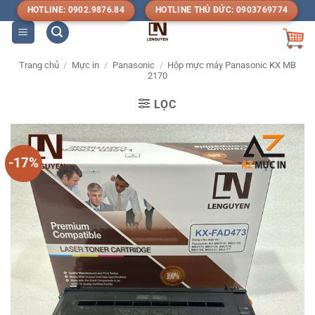
Bỏ
HOTLINE: 0902.9876.84
HOTLINE THỦ ĐỨC: 0903769774
qua
nội
dung
Trang chủ
/
Mực in
/
Panasonic
/
Hộp mực máy Panasonic KX MB
2170
LỌC
-17%