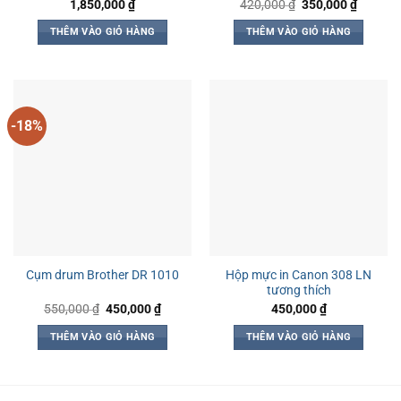
Giá
Giá
1,850,000
₫
420,000
₫
350,000
₫
gốc
hiện
là:
tại
THÊM VÀO GIỎ HÀNG
THÊM VÀO GIỎ HÀNG
420,000 ₫.
là:
350,000
-18%
Hộp mực in Canon 308 LN
Cụm drum Brother DR 1010
tương thích
Giá
Giá
550,000
₫
450,000
₫
450,000
₫
gốc
hiện
là:
tại
THÊM VÀO GIỎ HÀNG
THÊM VÀO GIỎ HÀNG
550,000 ₫.
là:
450,000 ₫.