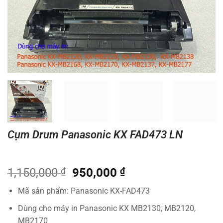
Cụm Drum Panasonic KX FAD473 LN
Giá
Giá
1,150,000
₫
950,000
₫
gốc
hiện
Mã sản phẩm: Panasonic KX-FAD473
là:
tại
1,150,000 ₫.
là:
Dùng cho máy in Panasonic KX MB2130, MB2120,
950,000 ₫.
MB2170