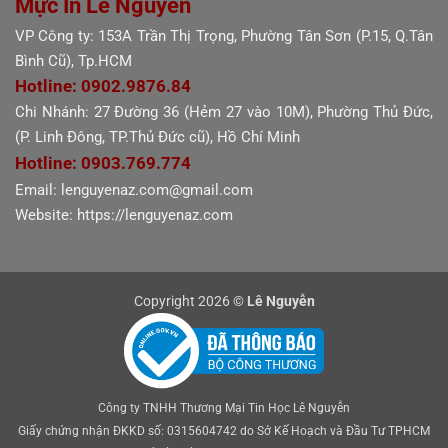
Mực In Lê Nguyễn
VP Công ty: 153A Trần Thị Trọng, Phường Tân Sơn (P.15, Q.Tân
Bình Cũ), Tp.HCM
Hotline: 0902.9876.84
Chi Nhánh: 27 Đường 36 (Hẻm 27 vào 10M), Phường Thủ Đức,
(P. Linh Đông, TP.Thủ Đức cũ), Hồ Chí Minh
Hotline: 0903.769.774
Email: lenguyenaz.com@gmail.com
Website: https://lenguyenaz.com
Copyright 2026 ©
Lê Nguyễn
Công ty TNHH Thương Mại Tin Học Lê Nguyễn
Giấy chứng nhận ĐKKD số: 0315604742 do Sở Kế Hoạch và Đầu Tư TPHCM