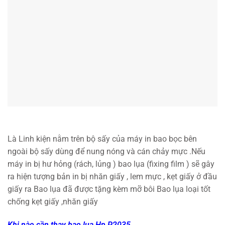
Là Linh kiện nằm trên bộ sấy của máy in bao bọc bên
ngoài bộ sấy dùng để nung nóng và cán chảy mực .Nếu
máy in bị hư hỏng (rách, lủng ) bao lụa (fixing film ) sẽ gây
ra hiện tượng bản in bị nhăn giấy , lem mực , kẹt giấy ở đầu
giấy ra Bao lụa đã được tặng kèm mỡ bôi Bao lụa loại tốt
chống kẹt giấy ,nhăn giấy
Khi nào cần thay bao lụa Hp P2035