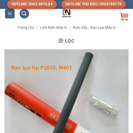
Bỏ
HOTLINE: 0902.9876.84
HOTLINE THỦ ĐỨC: 0903769774
qua
nội
dung
Trang chủ
/
Linh Kiện Máy in
/
Rulo Sấy - Bao Lụa Máy in
LỌC