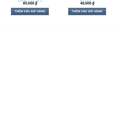
223DW, 226DW
P1102,…
85,000
₫
40,000
₫
THÊM VÀO GIỎ HÀNG
THÊM VÀO GIỎ HÀNG