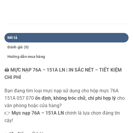
Mô tả
Đánh giá (0)
Hướng dẫn mua hàng
🖨️
MỰC NẠP 76A – 151A LN | IN SẮC NÉT – TIẾT KIỆM
CHI PHÍ
Bạn đang tìm loại mực nạp sử dụng cho hộp mực 76A
151A 057 070
ổn định, không tróc chữ, chi phí hợp lý
cho
văn phòng hoặc cửa hàng?
👉
Mực nạp 76A – 151A LN
chính là lựa chọn đáng tin
cậy!