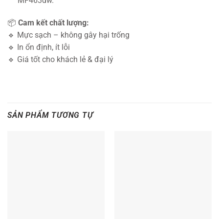
MF463dw.
📦
Cam kết chất lượng:
🔹 Mực sạch – không gây hại trống
🔹 In ổn định, ít lỗi
🔹 Giá tốt cho khách lẻ & đại lý
SẢN PHẨM TƯƠNG TỰ