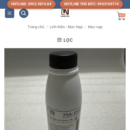
Bỏ
HOTLINE: 0902.9876.84
HOTLINE THỦ ĐỨC: 0903769774
qua
nội
dung
Trang chủ
/
Linh Kiện - Mực Nạp
/
Mực nạp
LỌC