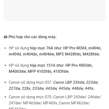
🖨️
Phù hợp cho các dòng máy:
HP sử dụng
hộp mực 76A như: HP Pro M304, m404n,
m404d, m404dn, m404dw, MFC M428fdn, M428fdw.
HP sử dụng
hộp mực 151A như: HP Pro 4003dn,
M4003dw, MFP 4102fdn, 4103fdw.
Canon sử dụng mực 057:
Canon LBP 226dw, 223dw,
227dw, 228x, 233dw, 443dw, 445dw, 448dw, 449x.
Canon sử dụng mực 070: Canon LBP 243dw/ 246dw/
247dw/ MF465dw/ MF469x, Canon MF462dw/