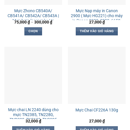
Mực Zhono CB540A/
Mực Nạp máy in Canon
CB541A/ CB542A/ CB543A |
2900 ( Mực HG221) cho máy
Mực bơm laser màu Hp
in Canon 2900, 3300, 6650,
Khoảng
75,000
₫
–
300,000
₫
27,000
₫
giá:
CP1215/ 1515/ 1518/ 2025/
… Hp 1020, P2035, Pro 400,
từ
M251nw trọng lượng 45g
P1320
CHỌN
THÊM VÀO GIỎ HÀNG
75,000 ₫
đến
Sản
300,000 ₫
phẩm
này
có
nhiều
biến
thể.
Các
tùy
chọn
có
thể
Mực chai LN 2240 dùng cho
Mực Chai CF226A 130g
được
mực TN2385, TN2280,
chọn
TNB022, TN2130, TN2025
32,000
₫
27,000
₫
trên
trang