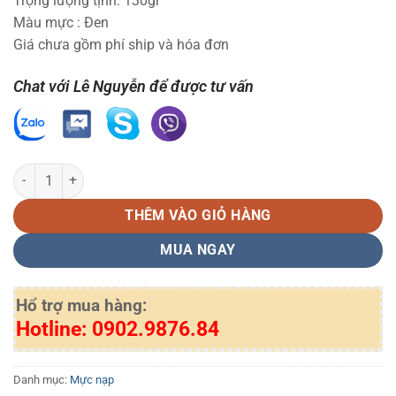
Trọng lượng tịnh: 130gr
Màu mực : Đen
Giá chưa gồm phí ship và hóa đơn
Chat với Lê Nguyễn để được tư vấn
Mực Nạp 76A-151A LN 130g | IN SẮC NÉT – TIẾT KIỆM CHI PHÍ số l
THÊM VÀO GIỎ HÀNG
MUA NGAY
Hổ trợ mua hàng:
Hotline: 0902.9876.84
Danh mục:
Mực nạp