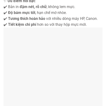
✨
Ưu điểm nổi bật:
✔️ Bản in
đậm nét, rõ chữ
, không lem mực.
✔️
Độ bám mực tốt
, hạn chế mờ nhòe.
✔️
Tương thích hoàn hảo
với nhiều dòng máy HP, Canon.
✔️
Tiết kiệm chi phí
hơn so với thay hộp mực mới.