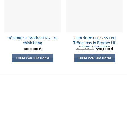
Hộp mực in Brother TN 2130
Cụm drum DR 2255 LN |
chính hãng
Trống máy in Brother HL
2240D, MFC 7360
Giá
Giá
900,000
₫
700,000
₫
550,000
₫
gốc
hiện
là:
tại
THÊM VÀO GIỎ HÀNG
THÊM VÀO GIỎ HÀNG
700,000 ₫.
là:
550,000