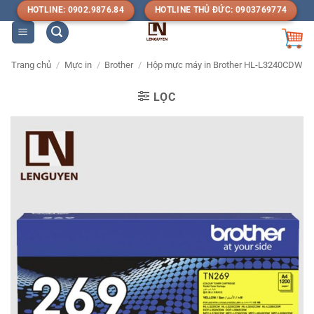
Bỏ
HOTLINE: 0902.9876.84
HOTLINE THỦ ĐỨC: 0903769774
qua
nội
dung
Trang chủ
/
Mực in
/
Brother
/
Hộp mực máy in Brother HL-L3240CDW
LỌC