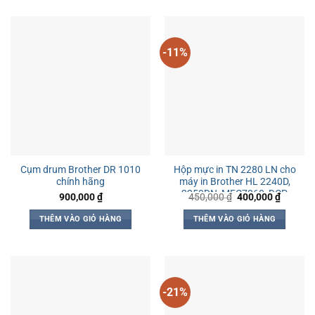
-11%
Cụm drum Brother DR 1010
Hộp mực in TN 2280 LN cho
chính hãng
máy in Brother HL 2240D,
2250DN, MFC7360, DCP
Giá
Giá
900,000
₫
450,000
₫
400,000
₫
gốc
hiện
7060
là:
tại
THÊM VÀO GIỎ HÀNG
THÊM VÀO GIỎ HÀNG
450,000 ₫.
là:
400,000
-21%