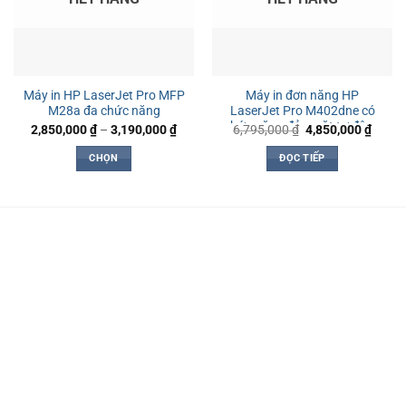
Máy in HP LaserJet Pro MFP
Máy in đơn năng HP
M28a đa chức năng
LaserJet Pro M402dne có
chức năng đảo mặt tự động
Khoảng
Giá
Giá
2,850,000
₫
–
3,190,000
₫
6,795,000
₫
4,850,000
₫
giá:
gốc
hiện
từ
là:
tại
CHỌN
ĐỌC TIẾP
2,850,000 ₫
6,795,000 ₫.
là:
đến
4,850,
Sản
3,190,000 ₫
phẩm
này
có
nhiều
biến
thể.
Các
tùy
chọn
có
thể