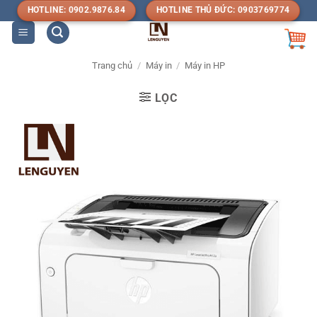
Bỏ
HOTLINE: 0902.9876.84
HOTLINE THỦ ĐỨC: 0903769774
qua
nội
dung
Trang chủ
/
Máy in
/
Máy in HP
LỌC