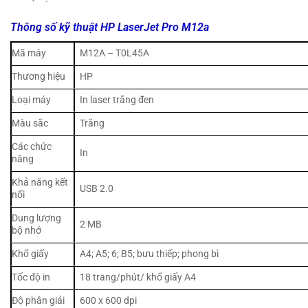
Thông số kỹ thuật HP LaserJet Pro M12a
Mã máy
M12A – T0L45A
Thương hiệu
HP
Loại máy
In laser trắng đen
Màu sắc
Trắng
Các chức
In
năng
Khả năng kết
USB 2.0
nối
Dung lượng
2 MB
bộ nhớ
Khổ giấy
A4; A5; 6; B5; bưu thiếp; phong bì
Tốc độ in
18 trang/phút/ khổ giấy A4
Độ phân giải
600 x 600 dpi