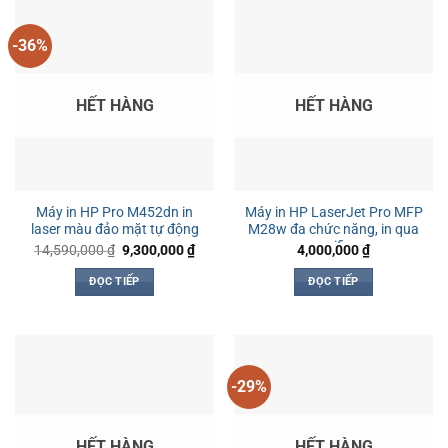
-36%
HẾT HÀNG
HẾT HÀNG
Máy in HP Pro M452dn in
Máy in HP LaserJet Pro MFP
laser màu đảo mặt tự động
M28w đa chức năng, in qua
wifi
Giá
Giá
14,590,000
₫
9,300,000
₫
4,000,000
₫
gốc
hiện
là:
tại
ĐỌC TIẾP
ĐỌC TIẾP
14,590,000 ₫.
là:
9,300,000 ₫.
-29%
HẾT HÀNG
HẾT HÀNG