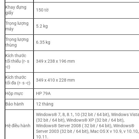
Khay đựng
150 tờ
giấy
Trọng lượng
5.2 kg
máy
Trọng lượng
6.35 kg
thùng
Kích thước
tối thiểu (r- s
349 x 238 x 196 mm
-c)
Kích thước
349 x 410 x 228 mm
tối đa (r- s -c)
Hộp mực
HP 79A
Bảo hành
12 tháng
Windows® 7, 8, 8.1, 10 (32 bit / 64 bit), Windows Vis
(32 bit / 64 bit), Windows® XP (32 bit / 64 bit),
Hệ điều hành
Windows® Server 2008 ( 32 bit / 64 bit), Windows®
Server 2003 (32 bit / 64 bit), Mac OS X v 10.9, v 10.10,
10.11.