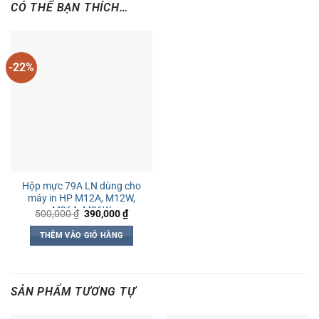
CÓ THỂ BẠN THÍCH…
-22%
Hộp mực 79A LN dùng cho
máy in HP M12A, M12W,
M26A, M26W
Giá
Giá
500,000
₫
390,000
₫
gốc
hiện
là:
tại
THÊM VÀO GIỎ HÀNG
500,000 ₫.
là:
390,000 ₫.
SẢN PHẨM TƯƠNG TỰ