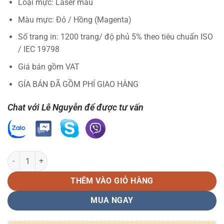
Loại mực: Laser màu
Màu mực: Đỏ / Hồng (Magenta)
Số trang in: 1200 trang/ độ phủ 5% theo tiêu chuẩn ISO
/ IEC 19798
Giá bán gồm VAT
GÍA BÁN ĐÃ GỒM PHÍ GIAO HÀNG
Chat với Lê Nguyễn để được tư vấn
Hộp mực TN269 M LN CÓ CHIP Màu Đỏ (Hồng) số lượng
THÊM VÀO GIỎ HÀNG
MUA NGAY