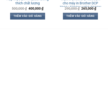
thích chất lượng
cho máy in Brother DCP
T300/ T700W/ MFC-T800W
Giá
Giá
Giá
Giá
500,000
₫
400,000
₫
290,000
₫
265,000
₫
gốc
hiện
gốc
hiện
là:
tại
là:
tại
THÊM VÀO GIỎ HÀNG
THÊM VÀO GIỎ HÀNG
500,000 ₫.
là:
290,000 ₫.
là:
400,000 ₫.
265,000