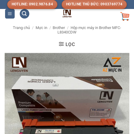
Bỏ
HOTLINE: 0902.9876.84
HOTLINE THỦ ĐỨC: 0903769774
qua
nội
dung
Trang chủ
/
Mực in
/
Brother
/
Hộp mực máy in Brother MFC-
L8340CDW
LỌC