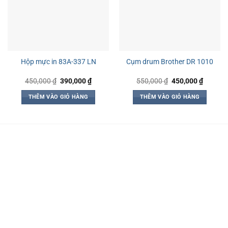
Hộp mực in 83A-337 LN
Cụm drum Brother DR 1010
Giá
Giá
Giá
Giá
450,000
₫
390,000
₫
550,000
₫
450,000
₫
gốc
hiện
gốc
hiện
là:
tại
là:
tại
THÊM VÀO GIỎ HÀNG
THÊM VÀO GIỎ HÀNG
450,000 ₫.
là:
550,000 ₫.
là:
390,000 ₫.
450,000