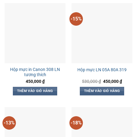
-15%
Hộp mực in Canon 308 LN
Hộp mực LN 05A 80A 319
tương thích
Giá
Giá
450,000
₫
530,000
₫
450,000
₫
gốc
hiện
là:
tại
THÊM VÀO GIỎ HÀNG
THÊM VÀO GIỎ HÀNG
530,000 ₫.
là:
450,000
-13%
-18%