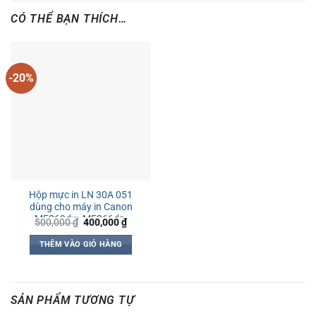
CÓ THỂ BẠN THÍCH…
-20%
Hộp mực in LN 30A 051
dùng cho máy in Canon
MF269dw, MF266dn,
Giá
Giá
500,000
₫
400,000
₫
gốc
hiện
LBP161DN, LBP162dw
là:
tại
THÊM VÀO GIỎ HÀNG
500,000 ₫.
là:
400,000 ₫.
SẢN PHẨM TƯƠNG TỰ