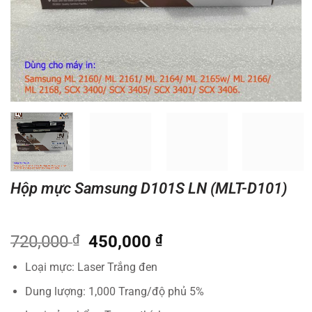
Hộp mực Samsung D101S LN (MLT-D101)
Giá
Giá
720,000
₫
450,000
₫
gốc
hiện
Loại mực: Laser Trắng đen
là:
tại
720,000 ₫.
là:
Dung lượng: 1,000 Trang/độ phủ 5%
450,000 ₫.