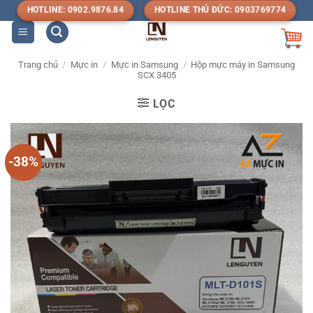
Bỏ
HOTLINE: 0902.9876.84
HOTLINE THỦ ĐỨC: 0903769774
qua
nội
dung
Trang chủ
/
Mực in
/
Mực in Samsung
/
Hộp mực máy in Samsung
SCX 3405
LỌC
-38%