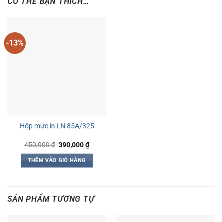
CÓ THỂ BẠN THÍCH…
-13%
Hộp mực in LN 85A/325
Giá
Giá
450,000
₫
390,000
₫
gốc
hiện
là:
tại
THÊM VÀO GIỎ HÀNG
450,000 ₫.
là:
390,000 ₫.
SẢN PHẨM TƯƠNG TỰ