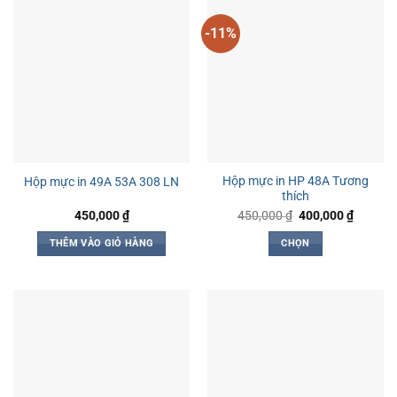
-11%
Hộp mực in HP 48A Tương
Hộp mực in 49A 53A 308 LN
thích
Giá
Giá
450,000
₫
450,000
₫
400,000
₫
gốc
hiện
là:
tại
THÊM VÀO GIỎ HÀNG
CHỌN
450,000 ₫.
là:
400,000
Sản
phẩm
này
có
nhiều
biến
thể.
Các