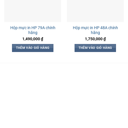
tùy
chọn
có
thể
Hộp mực in HP 79A chính
Hộp mực in HP 48A chính
được
hãng
hãng
chọn
1,490,000
₫
1,750,000
₫
trên
trang
THÊM VÀO GIỎ HÀNG
THÊM VÀO GIỎ HÀNG
sản
phẩm