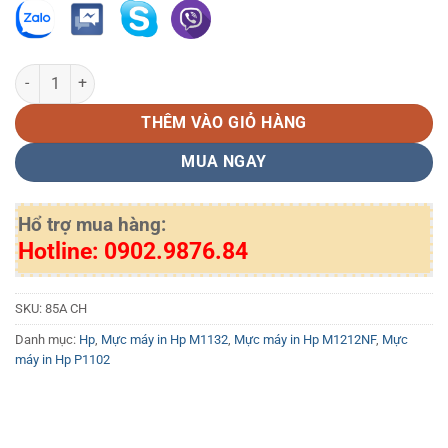
Hộp mực in HP 85A chính hãng số lượng
THÊM VÀO GIỎ HÀNG
MUA NGAY
Hổ trợ mua hàng:
Hotline: 0902.9876.84
SKU:
85A CH
Danh mục:
Hp
,
Mực máy in Hp M1132
,
Mực máy in Hp M1212NF
,
Mực
máy in Hp P1102