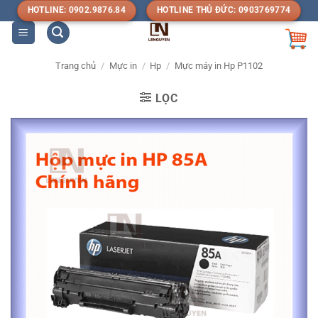
Bỏ
HOTLINE: 0902.9876.84
HOTLINE THỦ ĐỨC: 0903769774
qua
nội
dung
Trang chủ
/
Mực in
/
Hp
/
Mực máy in Hp P1102
LỌC